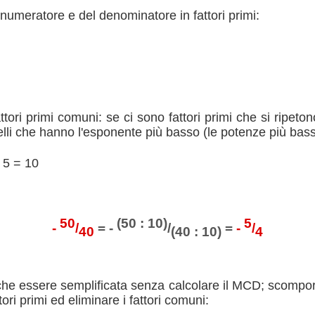
umeratore e del denominatore in fattori primi:
 fattori primi comuni: se ci sono fattori primi che si ripeto
elli che hanno l'esponente più basso (le potenze più bass
 5 = 10
50
(50 : 10)
5
-
/
= -
/
=
-
/
40
(40 : 10)
4
he essere semplificata senza calcolare il MCD; scomporr
ori primi ed eliminare i fattori comuni: