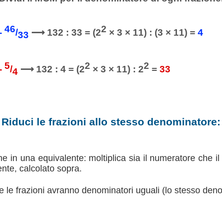
46
2
-
/
⟶ 132 : 33 = (2
× 3 × 11) : (3 × 11) =
4
33
5
2
2
-
/
⟶ 132 : 4 = (2
× 3 × 11) : 2
=
33
4
Riduci le frazioni allo stesso denominatore:
e in una equivalente: moltiplica sia il numeratore che il
nte, calcolato sopra.
e le frazioni avranno denominatori uguali (lo stesso den