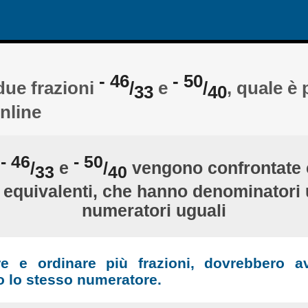
- 46
- 50
due frazioni
/
e
/
, quale è
33
40
nline
- 46
- 50
i
/
e
/
vengono confrontate 
33
40
i equivalenti, che hanno denominatori 
numeratori uguali
re e ordinare più frazioni, dovrebbero a
 lo stesso numeratore.