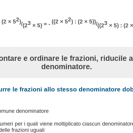
2
2
(2 × 5
)
((2 × 5
) : (2 × 5))
3
3
-
/
= -
/
(2
× 5)
((2
× 5) : (2 ×
ntare e ordinare le frazioni, riducile 
denominatore.
urre le frazioni allo stesso denominatore d
comune denominatore
 numeri per i quali viene moltiplicato ciascun denominato
delle frazioni uguali