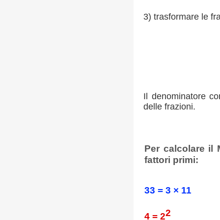
3) trasformare le f
Il denominatore c
delle frazioni.
Per calcolare i
fattori primi:
33 = 3 × 11
2
4 = 2