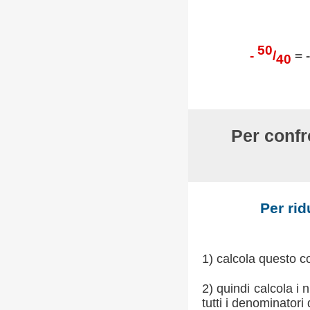
50
-
/
= 
40
Per confro
Per rid
1) calcola questo 
2) quindi calcola i
tutti i denominatori 