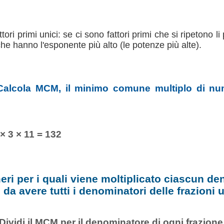
fattori primi unici: se ci sono fattori primi che si ripetono
 che hanno l'esponente più alto (le potenze più alte).
Calcola MCM, il minimo comune multiplo di nume
× 3 × 11 = 132
eri per i quali viene moltiplicato ciascun de
da avere tutti i denominatori delle frazioni u
Dividi il MCM per il denominatore di ogni frazione