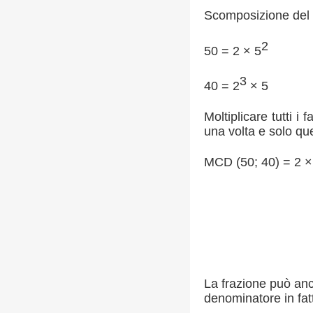
Scomposizione del n
2
50 = 2 × 5
3
40 = 2
× 5
Moltiplicare tutti i
una volta e solo qu
MCD (50; 40) = 2 ×
La frazione può anc
denominatore in fatt