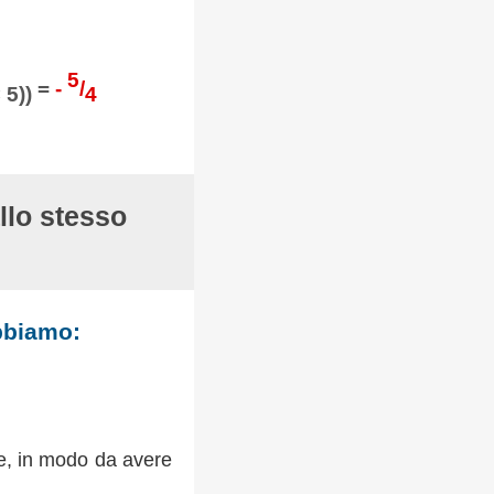
5
=
-
/
 5))
4
allo stesso
obbiamo:
re, in modo da avere