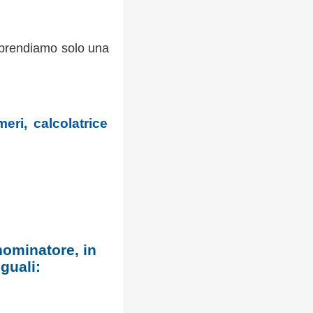
 li prendiamo solo una
ri, calcolatrice
nominatore, in
guali:
.