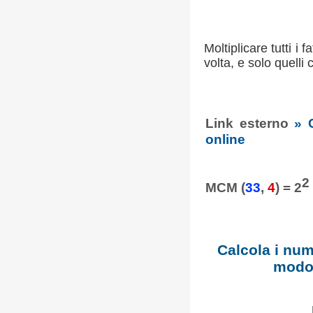
Moltiplicare tutti i 
volta, e solo quelli
Link esterno
» 
online
2
MCM (
33
,
4
) = 2
Calcola i num
modo 