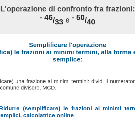
L'operazione di confronto fra frazioni:
- 46
- 50
/
e
/
33
40
Semplificare l'operazione
ica) le frazioni ai minimi termini, alla forma
semplice:
ficare) una frazione ai minimi termini: dividi il numerato
o comune divisore, MCD.
Ridurre (semplificare) le frazioni ai minimi ter
emplici, calcolatrice online