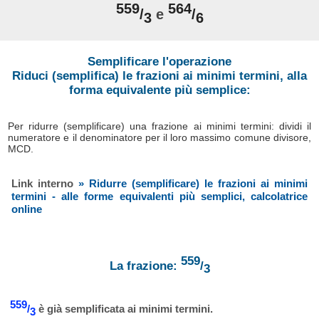
559
564
/
e
/
3
6
Semplificare l'operazione
Riduci (semplifica) le frazioni ai minimi termini, alla
forma equivalente più semplice:
Per ridurre (semplificare) una frazione ai minimi termini: dividi il
numeratore e il denominatore per il loro massimo comune divisore,
MCD.
Link interno
» Ridurre (semplificare) le frazioni ai minimi
termini - alle forme equivalenti più semplici, calcolatrice
online
559
La frazione:
/
3
559
/
è già semplificata ai minimi termini.
3