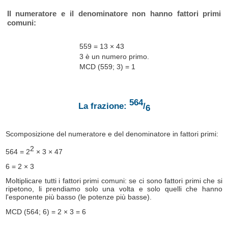
Il numeratore e il denominatore non hanno fattori primi
comuni:
559 = 13 × 43
3 è un numero primo.
MCD (559; 3) = 1
564
La frazione:
/
6
Scomposizione del numeratore e del denominatore in fattori primi:
2
564 = 2
× 3 × 47
6 = 2 × 3
Moltiplicare tutti i fattori primi comuni: se ci sono fattori primi che si
ripetono, li prendiamo solo una volta e solo quelli che hanno
l'esponente più basso (le potenze più basse).
MCD (564; 6) = 2 × 3 = 6