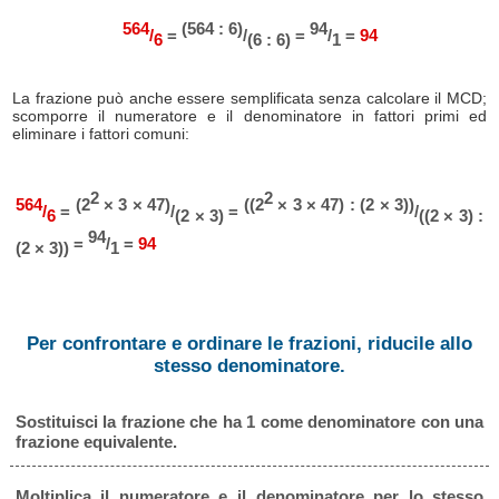
564
(564 : 6)
94
/
=
/
=
/
=
94
6
(6 : 6)
1
La frazione può anche essere semplificata senza calcolare il MCD;
scomporre il numeratore e il denominatore in fattori primi ed
eliminare i fattori comuni:
2
2
564
(2
× 3 × 47)
((2
× 3 × 47) : (2 × 3))
/
=
/
=
/
6
(2 × 3)
((2 × 3) :
94
=
/
=
94
(2 × 3))
1
Per confrontare e ordinare le frazioni, riducile allo
stesso denominatore.
Sostituisci la frazione che ha 1 come denominatore con una
frazione equivalente.
Moltiplica il numeratore e il denominatore per lo stesso