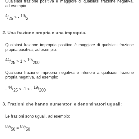
Qualsiasi frazione positiva è maggiore di qualsiasi frazione negativa,
ad esempio:
4
19
/
> -
/
25
2
2. Una frazione propria e una impropria:
Qualsiasi frazione impropria positiva è maggiore di qualsiasi frazione
propria positiva, ad esempio:
44
19
/
> 1 >
/
25
200
Qualsiasi frazione impropria negativa è inferiore a qualsiasi frazione
propria negativa, ad esempio:
44
19
-
/
< -1 < -
/
25
200
3. Frazioni che hanno numeratori e denominatori uguali:
Le frazioni sono uguali, ad esempio:
89
89
/
=
/
50
50