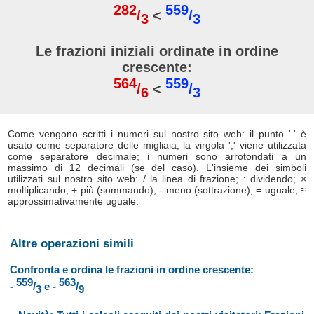
282
559
/
<
/
3
3
Le frazioni iniziali ordinate in ordine
crescente:
564
559
/
<
/
6
3
Come vengono scritti i numeri sul nostro sito web: il punto '.' è
usato come separatore delle migliaia; la virgola ',' viene utilizzata
come separatore decimale; i numeri sono arrotondati a un
massimo di 12 decimali (se del caso). L'insieme dei simboli
utilizzati sul nostro sito web: / la linea di frazione; : dividendo; ×
moltiplicando; + più (sommando); - meno (sottrazione); = uguale; ≈
approssimativamente uguale.
Altre operazioni simili
Confronta e ordina le frazioni in ordine crescente:
559
563
-
/
e -
/
3
9