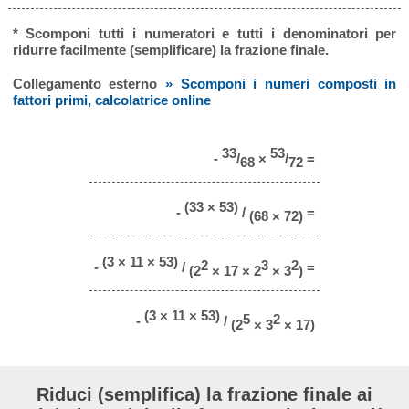
* Scomponi tutti i numeratori e tutti i denominatori per
ridurre facilmente (semplificare) la frazione finale.
Collegamento esterno
» Scomponi i numeri composti in
fattori primi, calcolatrice online
33
53
-
/
×
/
=
68
72
(33 × 53)
-
/
=
(68 × 72)
(3 × 11 × 53)
2
3
2
-
/
=
(2
× 17 × 2
× 3
)
(3 × 11 × 53)
5
2
-
/
(2
× 3
× 17)
Riduci (semplifica) la frazione finale ai