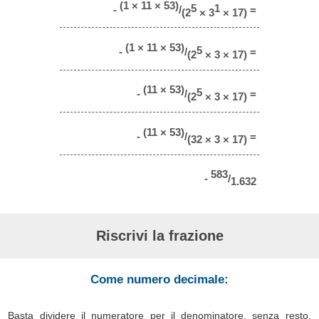
(1 × 11 × 53)
5
1
-
/
=
(2
× 3
× 17)
(1 × 11 × 53)
5
-
/
=
(2
× 3 × 17)
(11 × 53)
5
-
/
=
(2
× 3 × 17)
(11 × 53)
-
/
=
(32 × 3 × 17)
583
-
/
1.632
Riscrivi la frazione
Come numero decimale:
Basta dividere il numeratore per il denominatore, senza resto,