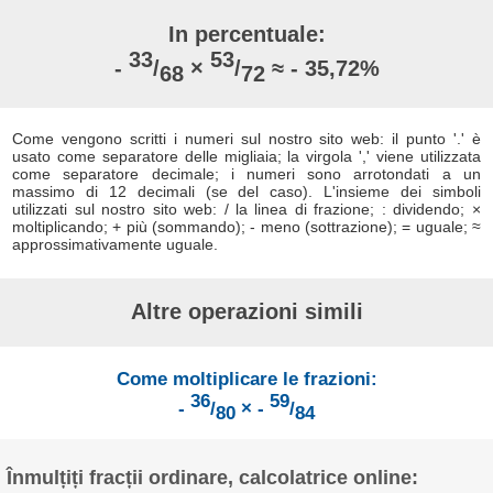
In percentuale:
33
53
-
/
×
/
≈ - 35,72%
68
72
Come vengono scritti i numeri sul nostro sito web: il punto '.' è
usato come separatore delle migliaia; la virgola ',' viene utilizzata
come separatore decimale; i numeri sono arrotondati a un
massimo di 12 decimali (se del caso). L'insieme dei simboli
utilizzati sul nostro sito web: / la linea di frazione; : dividendo; ×
moltiplicando; + più (sommando); - meno (sottrazione); = uguale; ≈
approssimativamente uguale.
Altre operazioni simili
Come moltiplicare le frazioni:
36
59
-
/
× -
/
80
84
Înmulțiți fracții ordinare, calcolatrice online: