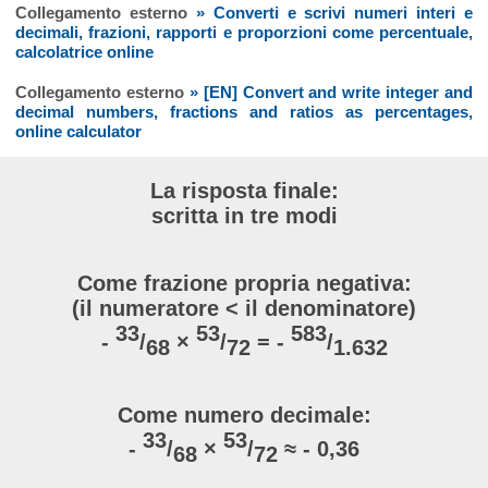
Collegamento esterno
» Converti e scrivi numeri interi e
decimali, frazioni, rapporti e proporzioni come percentuale,
calcolatrice online
Collegamento esterno
» [EN] Convert and write integer and
decimal numbers, fractions and ratios as percentages,
online calculator
La risposta finale:
scritta in tre modi
Come frazione propria negativa:
(il numeratore < il denominatore)
33
53
583
-
/
×
/
= -
/
68
72
1.632
Come numero decimale:
33
53
-
/
×
/
≈ - 0,36
68
72