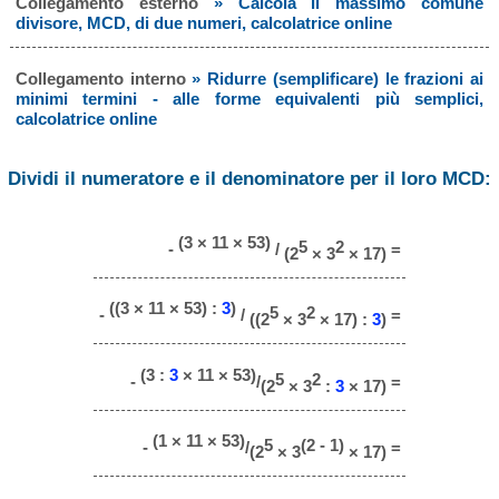
Collegamento esterno
» Calcola il massimo comune
divisore, MCD, di due numeri, calcolatrice online
Collegamento interno
» Ridurre (semplificare) le frazioni ai
minimi termini - alle forme equivalenti più semplici,
calcolatrice online
Dividi il numeratore e il denominatore per il loro MCD:
(3 × 11 × 53)
5
2
-
/
=
(2
× 3
× 17)
((3 × 11 × 53) :
3
)
5
2
-
/
=
((2
× 3
× 17) :
3
)
(3 :
3
× 11 × 53)
5
2
-
/
=
(2
× 3
:
3
× 17)
(1 × 11 × 53)
5
(2 - 1)
-
/
=
(2
× 3
× 17)