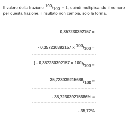
100
Il valore della frazione
/
= 1, quindi moltiplicando il numero
100
per questa frazione, il risultato non cambia, solo la forma.
- 0,357230392157 =
100
- 0,357230392157 ×
/
=
100
( - 0,357230392157 × 100)
/
=
100
- 35,723039215686
/
≈
100
- 35,723039215686% ≈
- 35,72%