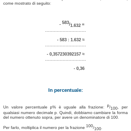
come mostrato di seguito:
583
-
/
=
1.632
- 583 : 1.632 ≈
- 0,357230392157 ≈
- 0,36
In percentuale:
p
Un valore percentuale p% è uguale alla frazione:
/
, per
100
qualsiasi numero decimale p. Quindi, dobbiamo cambiare la forma
del numero ottenuto sopra, per avere un denominatore di 100.
100
Per farlo, moltiplica il numero per la frazione
/
.
100