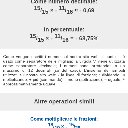
Come numero decimale:
15
11
/
× -
/
≈ - 0,69
15
16
In percentuale:
15
11
/
× -
/
= - 68,75%
15
16
Come vengono scritti i numeri sul nostro sito web: il punto '.' è
usato come separatore delle migliaia; la virgola ',' viene utilizzata
come separatore decimale; i numeri sono arrotondati a un
massimo di 12 decimali (se del caso). L'insieme dei simboli
utilizzati sul nostro sito web: / la linea di frazione; : dividendo; ×
moltiplicando; + più (sommando); - meno (sottrazione); = uguale; ≈
approssimativamente uguale.
Altre operazioni simili
Come moltiplicare le frazioni:
18
15
/
× -
/
19
28