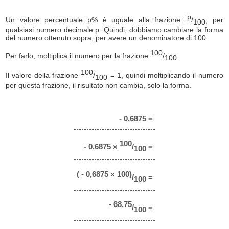
p
Un valore percentuale p% è uguale alla frazione:
/
, per
100
qualsiasi numero decimale p. Quindi, dobbiamo cambiare la forma
del numero ottenuto sopra, per avere un denominatore di 100.
100
Per farlo, moltiplica il numero per la frazione
/
.
100
100
Il valore della frazione
/
= 1, quindi moltiplicando il numero
100
per questa frazione, il risultato non cambia, solo la forma.
- 0,6875 =
100
- 0,6875 ×
/
=
100
( - 0,6875 × 100)
/
=
100
- 68,75
/
=
100