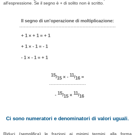
all'espressione. Se il segno è + di solito non è scritto.
Il segno di un'operazione di moltiplicazione:
+ 1 × + 1 = + 1
+ 1 × - 1 = - 1
- 1 × - 1 = + 1
15
11
/
× -
/
=
15
16
15
11
-
/
×
/
15
16
Ci sono numeratori e denominatori di valori uguali.
Riduci (semplifica) le frazioni ai minimi termini, alla forma