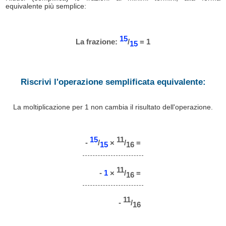
equivalente più semplice:
15
La frazione:
/
= 1
15
Riscrivi l'operazione semplificata equivalente:
La moltiplicazione per 1 non cambia il risultato dell'operazione.
15
11
-
/
×
/
=
15
16
11
-
1
×
/
=
16
11
-
/
16