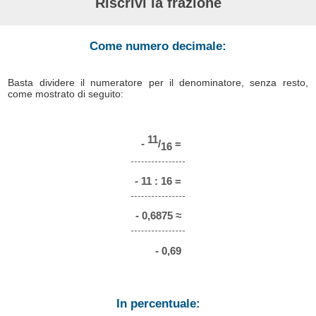
Riscrivi la frazione
Come numero decimale:
Basta dividere il numeratore per il denominatore, senza resto,
come mostrato di seguito:
11
-
/
=
16
- 11 : 16 =
- 0,6875 ≈
- 0,69
In percentuale: