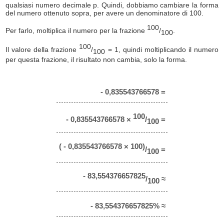
qualsiasi numero decimale p. Quindi, dobbiamo cambiare la forma
del numero ottenuto sopra, per avere un denominatore di 100.
100
Per farlo, moltiplica il numero per la frazione
/
.
100
100
Il valore della frazione
/
= 1, quindi moltiplicando il numero
100
per questa frazione, il risultato non cambia, solo la forma.
- 0,835543766578 =
100
- 0,835543766578 ×
/
=
100
( - 0,835543766578 × 100)
/
=
100
- 83,554376657825
/
≈
100
- 83,554376657825% ≈