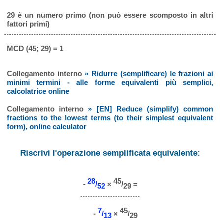
29 è un numero primo (non può essere scomposto in altri
fattori primi)
MCD (45; 29) = 1
Collegamento interno
» Ridurre (semplificare) le frazioni ai
minimi termini - alle forme equivalenti più semplici,
calcolatrice online
Collegamento interno
» [EN] Reduce (simplify) common
fractions to the lowest terms (to their simplest equivalent
form), online calculator
Riscrivi l'operazione semplificata equivalente:
28
45
-
/
×
/
=
52
29
7
45
-
/
×
/
13
29