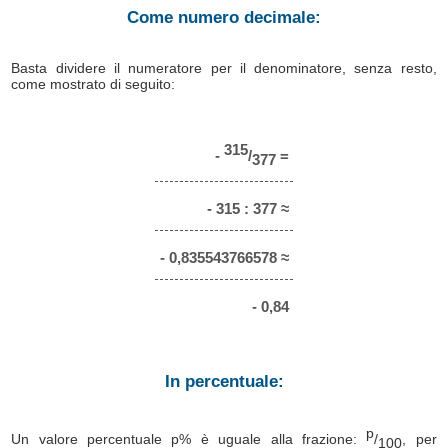
Come numero decimale:
Basta dividere il numeratore per il denominatore, senza resto,
come mostrato di seguito:
315
-
/
=
377
- 315 : 377 ≈
- 0,835543766578 ≈
- 0,84
In percentuale:
p
Un valore percentuale p% è uguale alla frazione:
/
, per
100