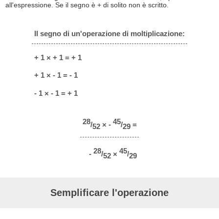
all'espressione. Se il segno è + di solito non è scritto.
Il segno di un'operazione di moltiplicazione:
+ 1 × + 1 = + 1
+ 1 × - 1 = - 1
- 1 × - 1 = + 1
28
45
/
× -
/
=
52
29
28
45
-
/
×
/
52
29
Semplificare l'operazione