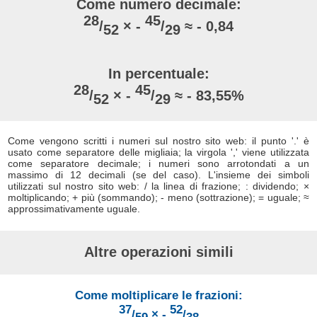
Come numero decimale:
28
45
/
× -
/
≈ - 0,84
52
29
In percentuale:
28
45
/
× -
/
≈ - 83,55%
52
29
Come vengono scritti i numeri sul nostro sito web: il punto '.' è
usato come separatore delle migliaia; la virgola ',' viene utilizzata
come separatore decimale; i numeri sono arrotondati a un
massimo di 12 decimali (se del caso). L'insieme dei simboli
utilizzati sul nostro sito web: / la linea di frazione; : dividendo; ×
moltiplicando; + più (sommando); - meno (sottrazione); = uguale; ≈
approssimativamente uguale.
Altre operazioni simili
Come moltiplicare le frazioni:
37
52
/
× -
/