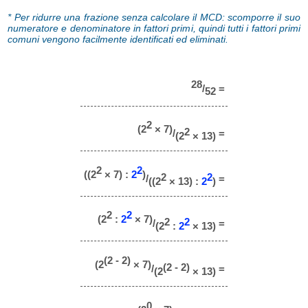
* Per ridurre una frazione senza calcolare il MCD: scomporre il suo
numeratore e denominatore in fattori primi, quindi tutti i fattori primi
comuni vengono facilmente identificati ed eliminati.
28
/
=
52
2
(2
× 7)
2
/
=
(2
× 13)
2
2
((2
× 7) :
2
)
2
2
/
=
((2
× 13) :
2
)
2
2
(2
:
2
× 7)
2
2
/
=
(2
:
2
× 13)
(2 - 2)
(2
× 7)
(2 - 2)
/
=
(2
× 13)
0