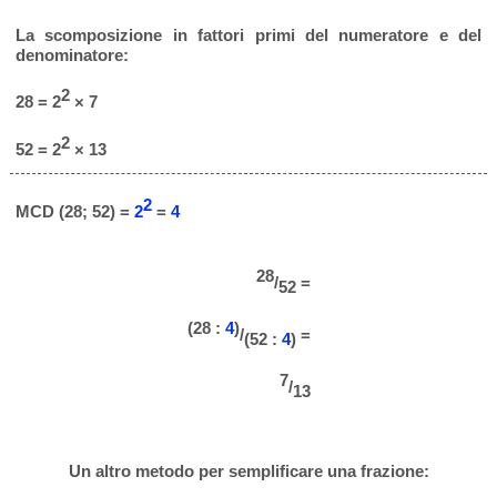
La scomposizione in fattori primi del numeratore e del
denominatore:
2
28 = 2
× 7
2
52 = 2
× 13
2
MCD (28; 52) =
2
=
4
28
/
=
52
(28 :
4
)
/
=
(52 :
4
)
7
/
13
Un altro metodo per semplificare una frazione: