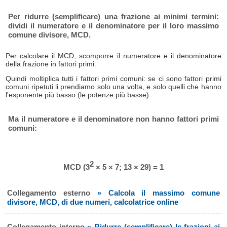
Per ridurre (semplificare) una frazione ai minimi termini:
dividi il numeratore e il denominatore per il loro massimo
comune divisore, MCD.
Per calcolare il MCD, scomporre il numeratore e il denominatore
della frazione in fattori primi.
Quindi moltiplica tutti i fattori primi comuni: se ci sono fattori primi
comuni ripetuti li prendiamo solo una volta, e solo quelli che hanno
l'esponente più basso (le potenze più basse).
Ma il numeratore e il denominatore non hanno fattori primi
comuni:
2
MCD (3
× 5 × 7; 13 × 29) = 1
Collegamento esterno
» Calcola il massimo comune
divisore, MCD, di due numeri, calcolatrice online
Collegamento interno
» Ridurre (semplificare) le frazioni ai