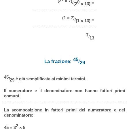
(2
× 7)
0
/
=
(2
× 13)
(1 × 7)
/
=
(1 × 13)
7
/
13
45
La frazione:
/
29
45
/
è già semplificata ai minimi termini.
29
Il numeratore e il denominatore non hanno fattori primi
comuni.
La scomposizione in fattori primi del numeratore e del
denominatore:
2
45 = 3
× 5