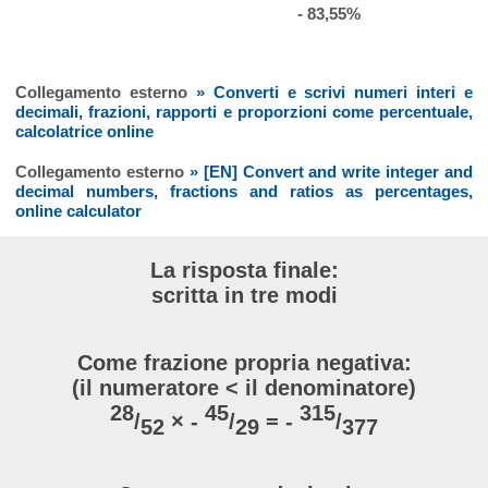
- 83,55%
Collegamento esterno
» Converti e scrivi numeri interi e
decimali, frazioni, rapporti e proporzioni come percentuale,
calcolatrice online
Collegamento esterno
» [EN] Convert and write integer and
decimal numbers, fractions and ratios as percentages,
online calculator
La risposta finale:
scritta in tre modi
Come frazione propria negativa:
(il numeratore < il denominatore)
28
45
315
/
× -
/
= -
/
52
29
377