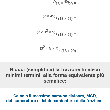
7
45
-
/
×
/
=
13
29
(7 × 45)
-
/
=
(13 × 29)
2
(7 × 3
× 5)
-
/
=
(13 × 29)
2
(3
× 5 × 7)
-
/
(13 × 29)
Riduci (semplifica) la frazione finale ai
minimi termini, alla forma equivalente più
semplice:
Calcola il massimo comune divisore, MCD,
del numeratore e del denominatore della frazione: