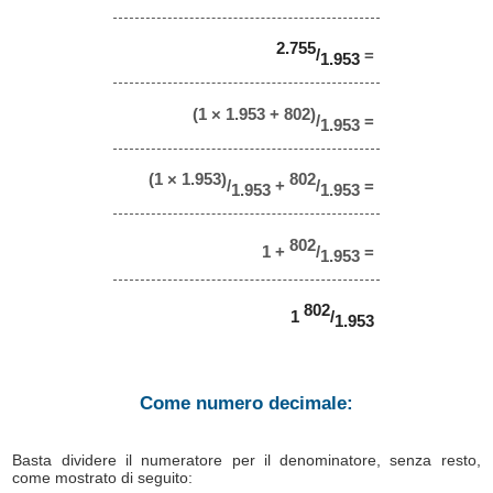
2.755
/
=
1.953
(1 × 1.953 + 802)
/
=
1.953
(1 × 1.953)
802
/
+
/
=
1.953
1.953
802
1 +
/
=
1.953
802
1
/
1.953
Come numero decimale:
Basta dividere il numeratore per il denominatore, senza resto,
come mostrato di seguito: