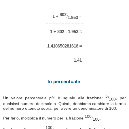
802
1 +
/
=
1.953
1 + 802 : 1.953 ≈
1,410650281618 ≈
1,41
In percentuale:
p
Un valore percentuale p% è uguale alla frazione:
/
, per
100
qualsiasi numero decimale p. Quindi, dobbiamo cambiare la forma
del numero ottenuto sopra, per avere un denominatore di 100.
100
Per farlo, moltiplica il numero per la frazione
/
.
100
100