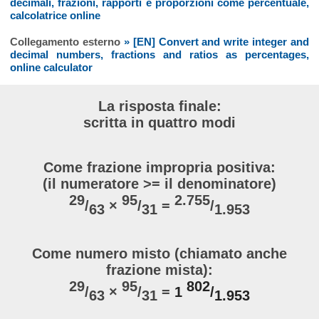
decimali, frazioni, rapporti e proporzioni come percentuale,
calcolatrice online
Collegamento esterno
» [EN] Convert and write integer and
decimal numbers, fractions and ratios as percentages,
online calculator
La risposta finale:
scritta in quattro modi
Come frazione impropria positiva:
(il numeratore >= il denominatore)
29
95
2.755
/
×
/
=
/
63
31
1.953
Come numero misto (chiamato anche
frazione mista):
29
95
802
/
×
/
=
1
/
63
31
1.953