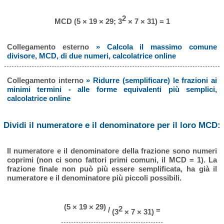
2
MCD (5 × 19 × 29; 3
× 7 × 31) = 1
Collegamento esterno
» Calcola il massimo comune
divisore, MCD, di due numeri, calcolatrice online
Collegamento interno
» Ridurre (semplificare) le frazioni ai
minimi termini - alle forme equivalenti più semplici,
calcolatrice online
Dividi il numeratore e il denominatore per il loro MCD:
Il numeratore e il denominatore della frazione sono numeri
coprimi (non ci sono fattori primi comuni, il MCD = 1). La
frazione finale non può più essere semplificata, ha già il
numeratore e il denominatore più piccoli possibili.
(5 × 19 × 29)
2
/
=
(3
× 7 × 31)