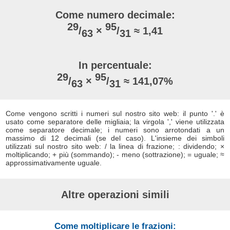
Come numero decimale:
29
95
/
×
/
≈ 1,41
63
31
In percentuale:
29
95
/
×
/
≈ 141,07%
63
31
Come vengono scritti i numeri sul nostro sito web: il punto '.' è
usato come separatore delle migliaia; la virgola ',' viene utilizzata
come separatore decimale; i numeri sono arrotondati a un
massimo di 12 decimali (se del caso). L'insieme dei simboli
utilizzati sul nostro sito web: / la linea di frazione; : dividendo; ×
moltiplicando; + più (sommando); - meno (sottrazione); = uguale; ≈
approssimativamente uguale.
Altre operazioni simili
Come moltiplicare le frazioni: