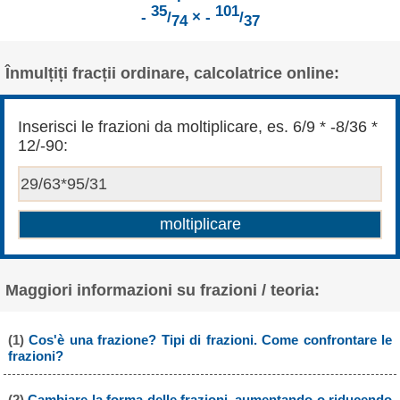
35
101
-
/
× -
/
74
37
Înmulțiți fracții ordinare, calcolatrice online:
Inserisci le frazioni da moltiplicare, es. 6/9 * -8/36 *
12/-90:
Maggiori informazioni su frazioni / teoria:
(1)
Cos'è una frazione? Tipi di frazioni. Come confrontare le
frazioni?
(2)
Cambiare la forma delle frazioni, aumentando o riducendo