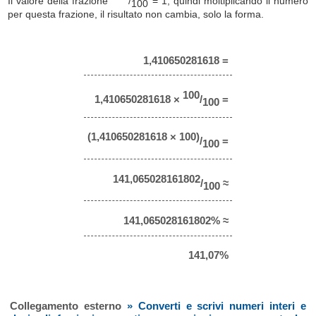
Il valore della frazione
/
= 1, quindi moltiplicando il numero
100
per questa frazione, il risultato non cambia, solo la forma.
1,410650281618 =
100
1,410650281618 ×
/
=
100
(1,410650281618 × 100)
/
=
100
141,065028161802
/
≈
100
141,065028161802% ≈
141,07%
Collegamento esterno
» Converti e scrivi numeri interi e