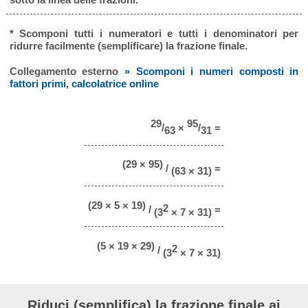
* Scomponi tutti i numeratori e tutti i denominatori per
ridurre facilmente (semplificare) la frazione finale.
Collegamento esterno
» Scomponi i numeri composti in
fattori primi, calcolatrice online
29
95
/
×
/
=
63
31
(29 × 95)
/
=
(63 × 31)
(29 × 5 × 19)
2
/
=
(3
× 7 × 31)
(5 × 19 × 29)
2
/
(3
× 7 × 31)
Riduci (semplifica) la frazione finale ai