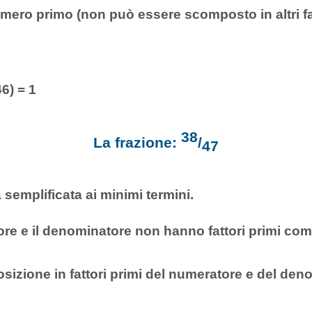
mero primo (non può essere scomposto in altri fat
3
6) = 1
38
La frazione:
/
47
 semplificata ai minimi termini.
ore e il denominatore non hanno fattori primi com
izione in fattori primi del numeratore e del den
9