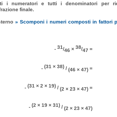
i i numeratori e tutti i denominatori per ri
frazione finale.
sterno
» Scomponi i numeri composti in fattori pr
31
38
-
/
×
/
=
46
47
(31 × 38)
-
/
=
(46 × 47)
(31 × 2 × 19)
-
/
=
(2 × 23 × 47)
(2 × 19 × 31)
-
/
(2 × 23 × 47)