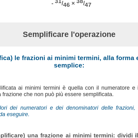
31
38
-
/
×
/
46
47
Semplificare l'operazione
ica) le frazioni ai minimi termini, alla forma
semplice:
ificata ai minimi termini è quella con il numeratore e 
na frazione che non può più essere semplificata.
ori dei numeratori e dei denominatori delle frazioni, i
 da eseguire.
plificare) una frazione ai minimi termini: dividi i