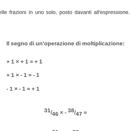
le frazioni in uno solo, posto davanti all'espressione
Il segno di un'operazione di moltiplicazione:
+ 1 × + 1 = + 1
+ 1 × - 1 = - 1
- 1 × - 1 = + 1
31
38
/
× -
/
=
46
47