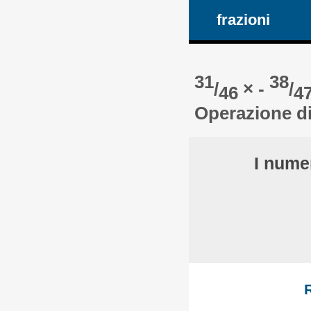
frazioni
31
38
/
× -
/
46
4
Operazione di
I nume
R