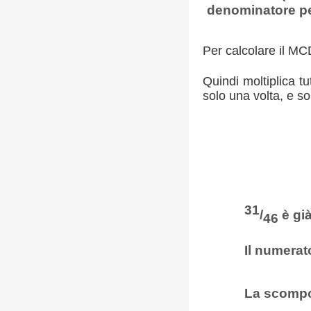
denominatore pe
Per calcolare il MCD
Quindi moltiplica tu
solo una volta, e s
31
/
è già
46
Il numerat
La scompos