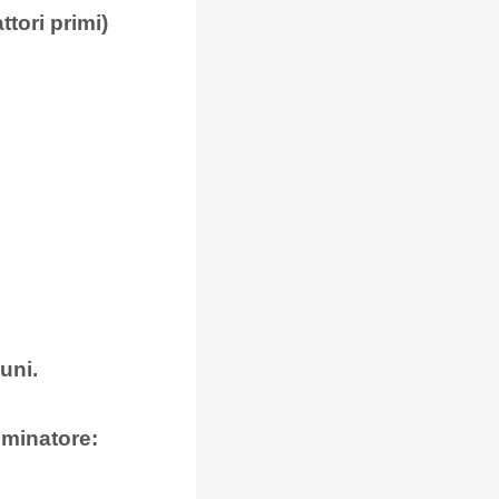
tori primi)
uni.
ominatore: