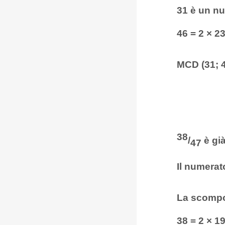
31 è un nu
46 = 2 × 2
MCD (31; 4
38
/
è già
47
Il numerat
La scompos
38 = 2 × 1