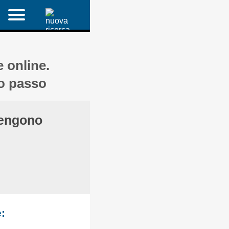
e online.
po passo
vengono
e: