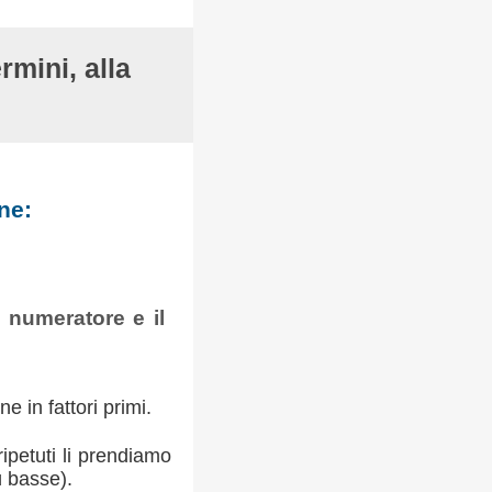
rmini, alla
ne:
l numeratore e il
 in fattori primi.
ripetuti li prendiamo
ù basse).