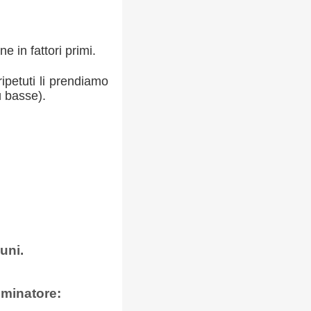
 in fattori primi.
ripetuti li prendiamo
ù basse).
uni.
ominatore: