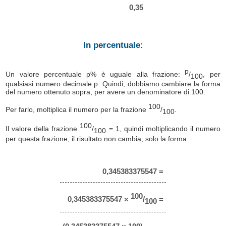
0,35
In percentuale:
p
Un valore percentuale p% è uguale alla frazione:
/
, per
100
qualsiasi numero decimale p. Quindi, dobbiamo cambiare la forma
del numero ottenuto sopra, per avere un denominatore di 100.
100
Per farlo, moltiplica il numero per la frazione
/
.
100
100
Il valore della frazione
/
= 1, quindi moltiplicando il numero
100
per questa frazione, il risultato non cambia, solo la forma.
0,345383375547 =
100
0,345383375547 ×
/
=
100