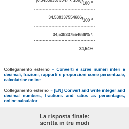
(0,345383375547 × 100)
/
=
100
34,538337554686
/
≈
100
34,538337554686% ≈
34,54%
Collegamento esterno
» Converti e scrivi numeri interi e
decimali, frazioni, rapporti e proporzioni come percentuale,
calcolatrice online
Collegamento esterno
» [EN] Convert and write integer and
decimal numbers, fractions and ratios as percentages,
online calculator
La risposta finale:
scritta in tre modi