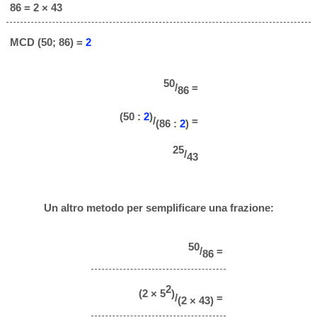
86 = 2 × 43
MCD (50; 86) =
2
50
/
=
86
(50 :
2
)
/
=
(86 :
2
)
25
/
43
Un altro metodo per semplificare una frazione:
50
/
=
86
2
(2 × 5
)
/
=
(2 × 43)