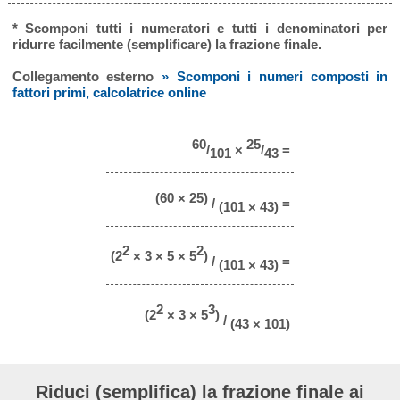
* Scomponi tutti i numeratori e tutti i denominatori per
ridurre facilmente (semplificare) la frazione finale.
Collegamento esterno
» Scomponi i numeri composti in
fattori primi, calcolatrice online
60
25
/
×
/
=
101
43
(60 × 25)
/
=
(101 × 43)
2
2
(2
× 3 × 5 × 5
)
/
=
(101 × 43)
2
3
(2
× 3 × 5
)
/
(43 × 101)
Riduci (semplifica) la frazione finale ai