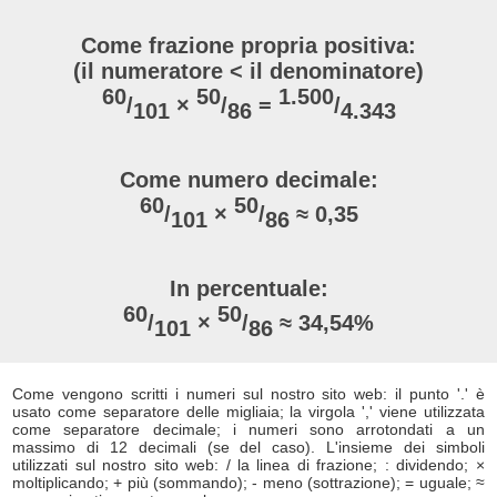
Come frazione propria positiva:
(il numeratore < il denominatore)
60
50
1.500
/
×
/
=
/
101
86
4.343
Come numero decimale:
60
50
/
×
/
≈ 0,35
101
86
In percentuale:
60
50
/
×
/
≈ 34,54%
101
86
Come vengono scritti i numeri sul nostro sito web: il punto '.' è
usato come separatore delle migliaia; la virgola ',' viene utilizzata
come separatore decimale; i numeri sono arrotondati a un
massimo di 12 decimali (se del caso). L'insieme dei simboli
utilizzati sul nostro sito web: / la linea di frazione; : dividendo; ×
moltiplicando; + più (sommando); - meno (sottrazione); = uguale; ≈