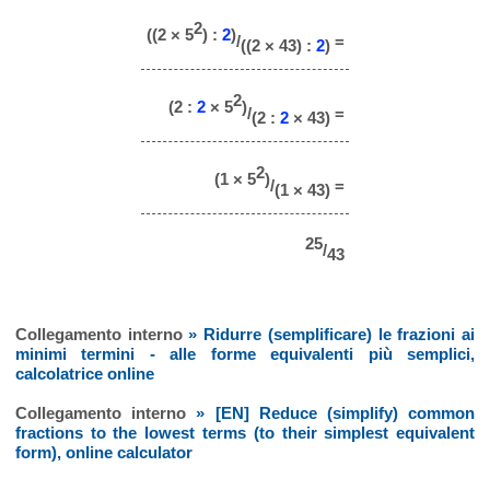
2
((2 × 5
) :
2
)
/
=
((2 × 43) :
2
)
2
(2 :
2
× 5
)
/
=
(2 :
2
× 43)
2
(1 × 5
)
/
=
(1 × 43)
25
/
43
Collegamento interno
» Ridurre (semplificare) le frazioni ai
minimi termini - alle forme equivalenti più semplici,
calcolatrice online
Collegamento interno
» [EN] Reduce (simplify) common
fractions to the lowest terms (to their simplest equivalent
form), online calculator