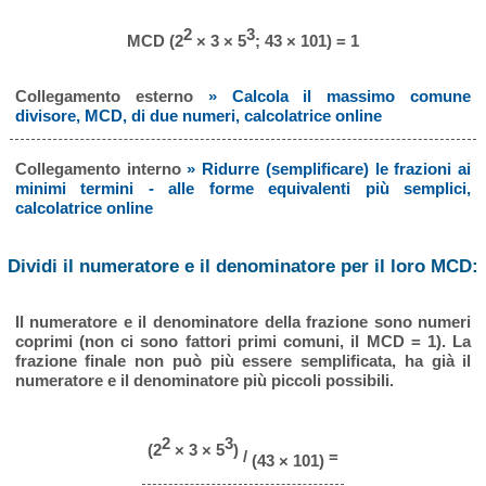
2
3
MCD (2
× 3 × 5
; 43 × 101) = 1
Collegamento esterno
» Calcola il massimo comune
divisore, MCD, di due numeri, calcolatrice online
Collegamento interno
» Ridurre (semplificare) le frazioni ai
minimi termini - alle forme equivalenti più semplici,
calcolatrice online
Dividi il numeratore e il denominatore per il loro MCD:
Il numeratore e il denominatore della frazione sono numeri
coprimi (non ci sono fattori primi comuni, il MCD = 1). La
frazione finale non può più essere semplificata, ha già il
numeratore e il denominatore più piccoli possibili.
2
3
(2
× 3 × 5
)
/
=
(43 × 101)