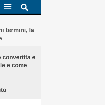
i termini, la
e
e convertita e
le e come
ito