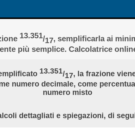
13.351
azione
/
, semplificarla ai minim
17
ente più semplice. Calcolatrice onlin
13.351
emplificato
/
, la frazione vien
17
come numero decimale, come percentua
numero misto
lcoli dettagliati e spiegazioni, di segu