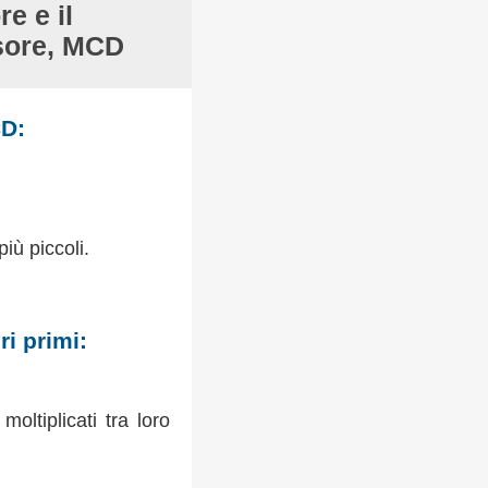
e e il
sore, MCD
CD:
più piccoli.
i primi:
oltiplicati tra loro