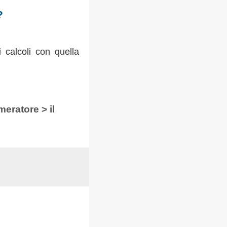
?
 calcoli con quella
meratore > il