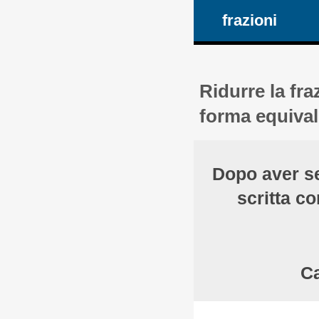
frazioni
Ridurre la fr
forma equival
Dopo aver s
scritta 
Ca