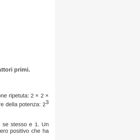
tori primi.
one ripetuta: 2 × 2 ×
3
re della potenza: 2
r se stesso e 1. Un
ero positivo che ha