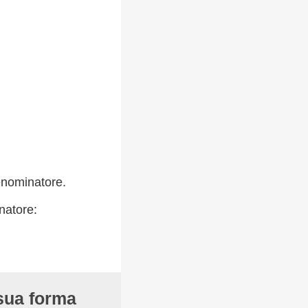
denominatore.
inatore:
 sua forma