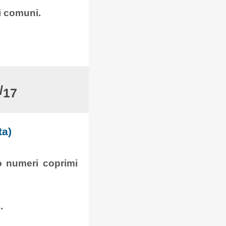
i comuni.
/
17
ta)
o numeri coprimi
.