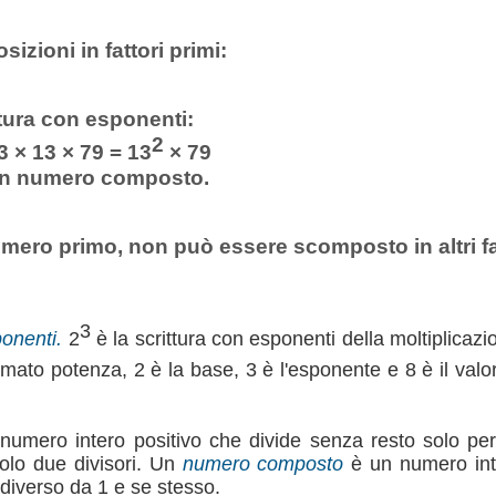
izioni in fattori primi:
ttura con esponenti:
2
3 × 13 × 79 = 13
× 79
un numero composto.
mero primo, non può essere scomposto in altri fat
3
ponenti.
2
è la scrittura con esponenti della moltiplicazi
mato potenza, 2 è la base, 3 è l'esponente e 8 è il valo
umero intero positivo che divide senza resto solo pe
lo due divisori. Un
numero composto
è un numero int
diverso da 1 e se stesso.