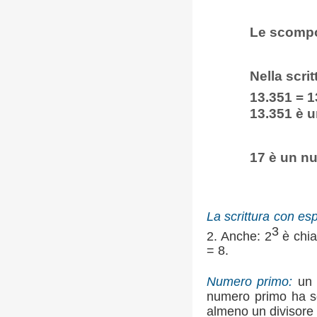
Le scompos
Nella scri
13.351 = 1
13.351 è 
17 è un nu
La scrittura con es
3
2. Anche: 2
è chia
= 8.
Numero primo:
un n
numero primo ha so
almeno un divisore 