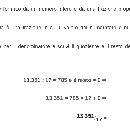
formato da un numero intero e da una frazione propr
ia è una frazione in cui il valore del numeratore è mi
e per il denominatore e scrivi il quoziente e il resto d
:
13.351 : 17 = 785 e il resto = 6 ⇒
13.351 = 785 × 17 + 6 ⇒
13.351
/
=
17