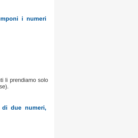
omponi i numeri
uti li prendiamo solo
se).
 di due numeri,