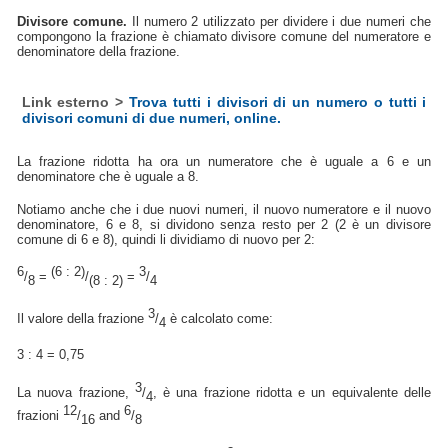
Divisore comune.
Il numero 2 utilizzato per dividere i due numeri che
compongono la frazione è chiamato divisore comune del numeratore e
denominatore della frazione.
Link esterno >
Trova tutti i divisori di un numero o tutti i
divisori comuni di due numeri, online.
La frazione ridotta ha ora un numeratore che è uguale a 6 e un
denominatore che è uguale a 8.
Notiamo anche che i due nuovi numeri, il nuovo numeratore e il nuovo
denominatore, 6 e 8, si dividono senza resto per 2 (2 è un divisore
comune di 6 e 8), quindi li dividiamo di nuovo per 2:
6
(6 : 2)
3
/
=
/
=
/
8
(8 : 2)
4
3
Il valore della frazione
/
è calcolato come:
4
3 : 4 = 0,75
3
La nuova frazione,
/
, è una frazione ridotta e un equivalente delle
4
12
6
frazioni
/
and
/
16
8