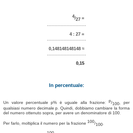
4
/
=
27
4 : 27 =
0,148148148148 ≈
0,15
In percentuale:
p
Un valore percentuale p% è uguale alla frazione:
/
, per
100
qualsiasi numero decimale p. Quindi, dobbiamo cambiare la forma
del numero ottenuto sopra, per avere un denominatore di 100.
100
Per farlo, moltiplica il numero per la frazione
/
.
100
100