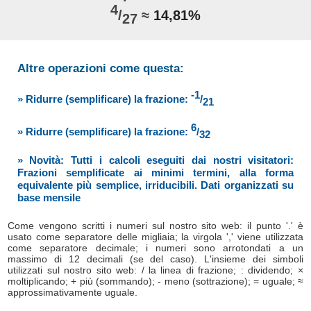
4
/
≈
14,81%
27
Altre operazioni come questa:
-1
» Ridurre (semplificare) la frazione:
/
21
6
» Ridurre (semplificare) la frazione:
/
32
» Novità: Tutti i calcoli eseguiti dai nostri visitatori:
Frazioni semplificate ai minimi termini, alla forma
equivalente più semplice, irriducibili. Dati organizzati su
base mensile
Come vengono scritti i numeri sul nostro sito web: il punto '.' è
usato come separatore delle migliaia; la virgola ',' viene utilizzata
come separatore decimale; i numeri sono arrotondati a un
massimo di 12 decimali (se del caso). L'insieme dei simboli
utilizzati sul nostro sito web: / la linea di frazione; : dividendo; ×
moltiplicando; + più (sommando); - meno (sottrazione); = uguale; ≈
approssimativamente uguale.