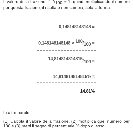
Il valore della frazione
/
= 1, quindi moltiplicando il numero
100
per questa frazione, il risultato non cambia, solo la forma.
0,148148148148 =
100
0,148148148148 ×
/
=
100
14,814814814815
/
=
100
14,814814814815% ≈
14,81%
In altre parole:
(1) Calcola il valore della frazione, (2) moltiplica quel numero per
100 e (3) metti il segno di percentuale % dopo di esso.