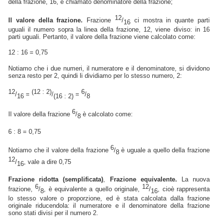
della frazione, 16, è chiamato denominatore della frazione;
12
Il valore della frazione.
Frazione
/
ci mostra in quante parti
16
uguali il numero sopra la linea della frazione, 12, viene diviso: in 16
parti uguali. Pertanto, il valore della frazione viene calcolato come:
12 : 16 = 0,75
Notiamo che i due numeri, il numeratore e il denominatore, si dividono
senza resto per 2, quindi li dividiamo per lo stesso numero, 2:
12
(12 : 2)
6
/
=
/
=
/
16
(16 : 2)
8
6
Il valore della frazione
/
è calcolato come:
8
6 : 8 = 0,75
6
Notiamo che il valore della frazione
/
è uguale a quello della frazione
8
12
/
, vale a dire 0,75
16
Frazione ridotta (semplificata)
,
Frazione equivalente.
La nuova
6
12
frazione,
/
, è equivalente a quello originale,
/
, cioè rappresenta
8
16
lo stesso valore o proporzione, ed è stata calcolata dalla frazione
originale riducendola: il numeratore e il denominatore della frazione
sono stati divisi per il numero 2.