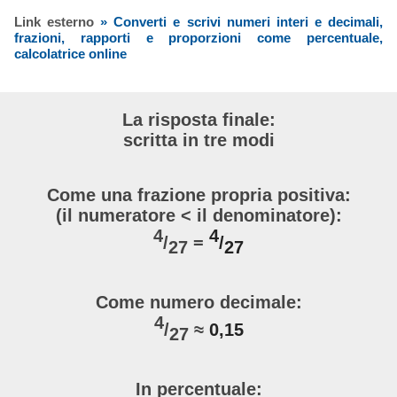
Link esterno
» Converti e scrivi numeri interi e decimali,
frazioni, rapporti e proporzioni come percentuale,
calcolatrice online
La risposta finale:
scritta in tre modi
Come una frazione propria positiva:
(il numeratore < il denominatore):
4
4
/
=
/
27
27
Come numero decimale:
4
/
≈
0,15
27
In percentuale: