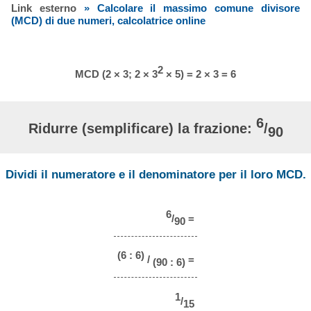
Link esterno
» Calcolare il massimo comune divisore
(MCD) di due numeri, calcolatrice online
2
MCD (2 × 3; 2 × 3
× 5) = 2 × 3 = 6
6
Ridurre (semplificare) la frazione:
/
90
Dividi il numeratore e il denominatore per il loro MCD.
6
/
=
90
(6 : 6)
/
=
(90 : 6)
1
/
15