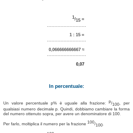
1
/
=
15
1 : 15 =
0,066666666667 ≈
0,07
In percentuale:
p
Un valore percentuale p% è uguale alla frazione:
/
, per
100
qualsiasi numero decimale p. Quindi, dobbiamo cambiare la forma
del numero ottenuto sopra, per avere un denominatore di 100.
100
Per farlo, moltiplica il numero per la frazione
/
.
100