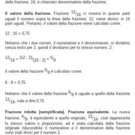
della frazione, 16, è chiamato denominatore della frazione;
12
Il valore della frazione.
Frazione
/
ci mostra in quante parti
16
uguali il numero sopra la linea della frazione, 12, viene diviso: in 16
parti uguali. Pertanto, il valore della frazione viene calcolato come:
12 : 16 = 0,75
Notiamo che i due numeri, il numeratore e il denominatore, si dividono
senza resto per 2, quindi li dividiamo per lo stesso numero, 2:
12
(12 : 2)
6
/
=
/
=
/
16
(16 : 2)
8
6
Il valore della frazione
/
è calcolato come:
8
6 : 8 = 0,75
6
Notiamo che il valore della frazione
/
è uguale a quello della frazione
8
12
/
, vale a dire 0,75
16
Frazione ridotta (semplificata)
,
Frazione equivalente.
La nuova
6
12
frazione,
/
, è equivalente a quello originale,
/
, cioè rappresenta
8
16
lo stesso valore o proporzione, ed è stata calcolata dalla frazione
originale riducendola: il numeratore e il denominatore della frazione
sono stati divisi per il numero 2.