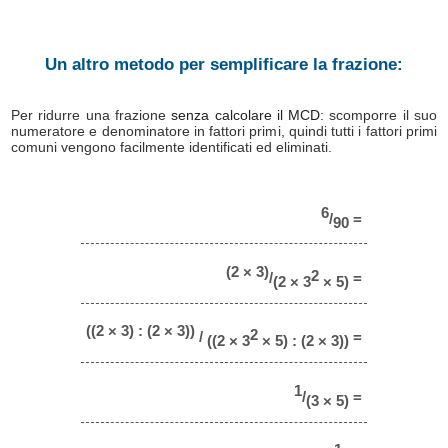
Un altro metodo per semplificare la frazione:
Per ridurre una frazione
senza calcolare il MCD
: scomporre il suo
numeratore e denominatore in fattori primi, quindi tutti i fattori primi
comuni vengono facilmente identificati ed eliminati.
6
/
=
90
(2 × 3)
2
/
=
(2 × 3
× 5)
((2 × 3) : (2 × 3))
2
/
=
((2 × 3
× 5) : (2 × 3))
1
/
=
(3 × 5)