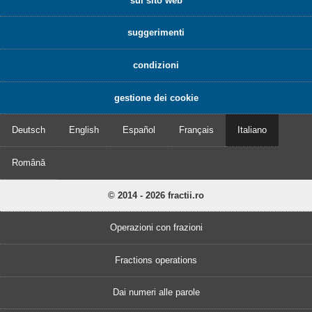
sul sito web
suggerimenti
condizioni
gestione dei cookie
Deutsch
English
Español
Français
Italiano
Română
© 2014 - 2026 fractii.ro
Operazioni con frazioni
Fractions operations
Dai numeri alle parole