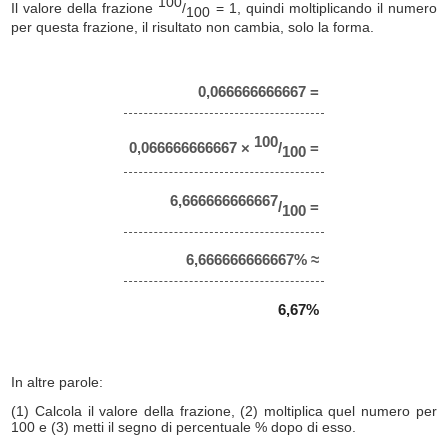
100
Il valore della frazione
/
= 1, quindi moltiplicando il numero
100
per questa frazione, il risultato non cambia, solo la forma.
0,066666666667 =
100
0,066666666667 ×
/
=
100
6,666666666667
/
=
100
6,666666666667% ≈
6,67%
In altre parole:
(1) Calcola il valore della frazione, (2) moltiplica quel numero per
100 e (3) metti il segno di percentuale % dopo di esso.