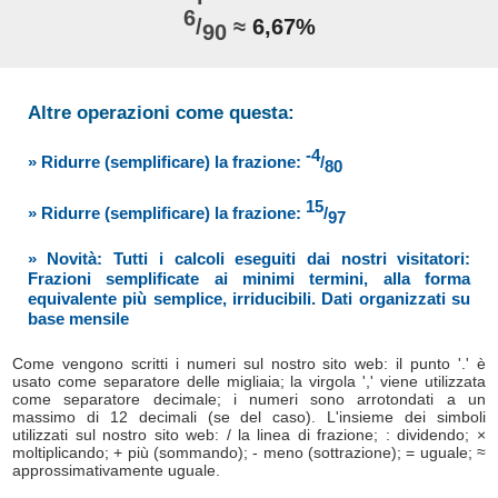
6
/
≈
6,67%
90
Altre operazioni come questa:
-4
» Ridurre (semplificare) la frazione:
/
80
15
» Ridurre (semplificare) la frazione:
/
97
» Novità: Tutti i calcoli eseguiti dai nostri visitatori:
Frazioni semplificate ai minimi termini, alla forma
equivalente più semplice, irriducibili. Dati organizzati su
base mensile
Come vengono scritti i numeri sul nostro sito web: il punto '.' è
usato come separatore delle migliaia; la virgola ',' viene utilizzata
come separatore decimale; i numeri sono arrotondati a un
massimo di 12 decimali (se del caso). L'insieme dei simboli
utilizzati sul nostro sito web: / la linea di frazione; : dividendo; ×
moltiplicando; + più (sommando); - meno (sottrazione); = uguale; ≈
approssimativamente uguale.