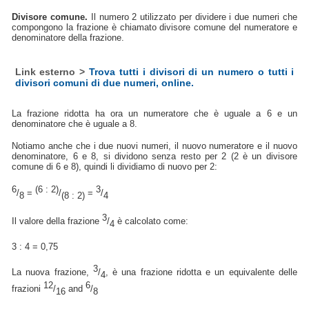
Divisore comune.
Il numero 2 utilizzato per dividere i due numeri che
compongono la frazione è chiamato divisore comune del numeratore e
denominatore della frazione.
Link esterno >
Trova tutti i divisori di un numero o tutti i
divisori comuni di due numeri, online.
La frazione ridotta ha ora un numeratore che è uguale a 6 e un
denominatore che è uguale a 8.
Notiamo anche che i due nuovi numeri, il nuovo numeratore e il nuovo
denominatore, 6 e 8, si dividono senza resto per 2 (2 è un divisore
comune di 6 e 8), quindi li dividiamo di nuovo per 2:
6
(6 : 2)
3
/
=
/
=
/
8
(8 : 2)
4
3
Il valore della frazione
/
è calcolato come:
4
3 : 4 = 0,75
3
La nuova frazione,
/
, è una frazione ridotta e un equivalente delle
4
12
6
frazioni
/
and
/
16
8