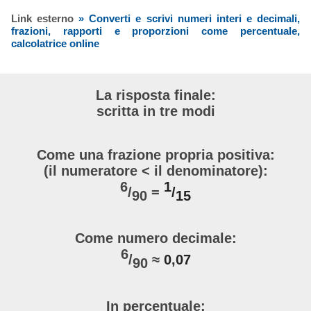
Link esterno
» Converti e scrivi numeri interi e decimali,
frazioni, rapporti e proporzioni come percentuale,
calcolatrice online
La risposta finale:
scritta in tre modi
Come una frazione propria positiva:
(il numeratore < il denominatore):
6
1
/
=
/
90
15
Come numero decimale:
6
/
≈
0,07
90
In percentuale: