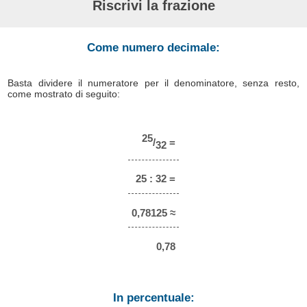
Riscrivi la frazione
Come numero decimale:
Basta dividere il numeratore per il denominatore, senza resto,
come mostrato di seguito:
25
/
=
32
25 : 32 =
0,78125 ≈
0,78
In percentuale: