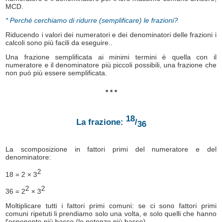
MCD.
* Perché cerchiamo di ridurre (semplificare) le frazioni?
Riducendo i valori dei numeratori e dei denominatori delle frazioni i
calcoli sono più facili da eseguire..
Una frazione semplificata ai minimi termini è quella con il
numeratore e il denominatore più piccoli possibili, una frazione che
non può più essere semplificata.
* * *
18
La frazione:
/
36
La scomposizione in fattori primi del numeratore e del
denominatore:
2
18 = 2 × 3
2
2
36 = 2
× 3
Moltiplicare tutti i fattori primi comuni: se ci sono fattori primi
comuni ripetuti li prendiamo solo una volta, e solo quelli che hanno
l'esponente più basso (le potenze più basse).