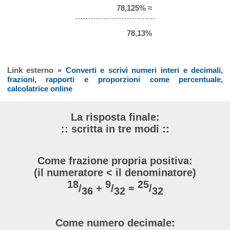
78,125% ≈
78,13%
Link esterno
» Converti e scrivi numeri interi e decimali,
frazioni, rapporti e proporzioni come percentuale,
calcolatrice online
La risposta finale:
:: scritta in tre modi ::
Come frazione propria positiva:
(il numeratore < il denominatore)
18
9
25
/
+
/
=
/
36
32
32
Come numero decimale: