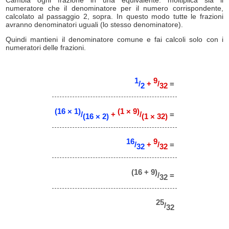
Cambia ogni frazione in una equivalente: moltiplica sia il
numeratore che il denominatore per il numero corrispondente,
calcolato al passaggio 2, sopra. In questo modo tutte le frazioni
avranno denominatori uguali (lo stesso denominatore).
Quindi mantieni il denominatore comune e fai calcoli solo con i
numeratori delle frazioni.
1
9
/
+
/
=
2
32
(16 × 1)
(1 × 9)
/
+
/
=
(16 × 2)
(1 × 32)
16
9
/
+
/
=
32
32
(16 + 9)
/
=
32
25
/
32