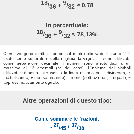
18
9
/
+
/
≈ 0,78
36
32
In percentuale:
18
9
/
+
/
≈ 78,13%
36
32
Come vengono scritti i numeri sul nostro sito web: il punto '.' è
usato come separatore delle migliaia; la virgola ',' viene utilizzata
come separatore decimale; i numeri sono arrotondati a un
massimo di 12 decimali (se del caso). L'insieme dei simboli
utilizzati sul nostro sito web: / la linea di frazione; : dividendo; ×
moltiplicando; + più (sommando); - meno (sottrazione); = uguale; ≈
approssimativamente uguale.
Altre operazioni di questo tipo:
Come sommare le frazioni:
27
17
-
/
+
/
45
38