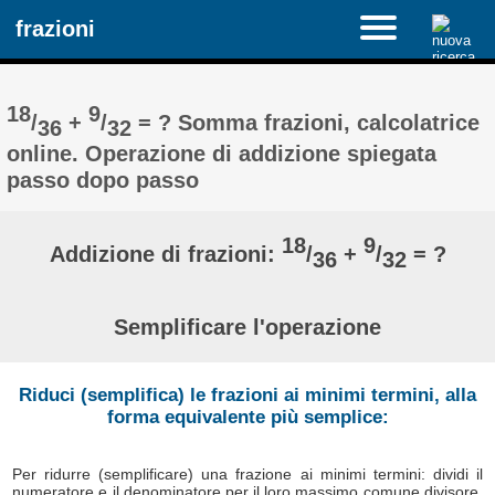
frazioni
18
9
/
+
/
= ? Somma frazioni, calcolatrice
36
32
online. Operazione di addizione spiegata
passo dopo passo
18
9
Addizione di frazioni:
/
+
/
= ?
36
32
Semplificare l'operazione
Riduci (semplifica) le frazioni ai minimi termini, alla
forma equivalente più semplice:
Per ridurre (semplificare) una frazione ai minimi termini: dividi il
numeratore e il denominatore per il loro massimo comune divisore,