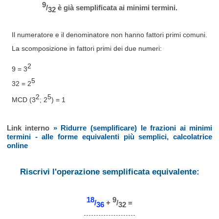
9
/
è già semplificata ai minimi termini.
32
Il numeratore e il denominatore non hanno fattori primi comuni.
La scomposizione in fattori primi dei due numeri:
2
9 = 3
5
32 = 2
2
5
MCD (3
; 2
) = 1
Link interno
» Ridurre (semplificare) le frazioni ai minimi
termini - alle forme equivalenti più semplici, calcolatrice
online
Riscrivi l'operazione semplificata equivalente:
18
9
/
+
/
=
36
32