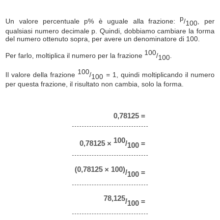
p
Un valore percentuale p% è uguale alla frazione:
/
, per
100
qualsiasi numero decimale p. Quindi, dobbiamo cambiare la forma
del numero ottenuto sopra, per avere un denominatore di 100.
100
Per farlo, moltiplica il numero per la frazione
/
.
100
100
Il valore della frazione
/
= 1, quindi moltiplicando il numero
100
per questa frazione, il risultato non cambia, solo la forma.
0,78125 =
100
0,78125 ×
/
=
100
(0,78125 × 100)
/
=
100
78,125
/
=
100