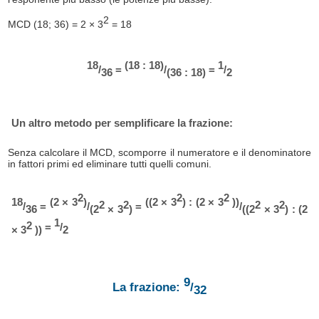
2
MCD (18; 36) = 2 × 3
= 18
18
(18 : 18)
1
/
=
/
=
/
36
(36 : 18)
2
Un altro metodo per semplificare la frazione:
Senza calcolare il MCD, scomporre il numeratore e il denominatore
in fattori primi ed eliminare tutti quelli comuni.
2
2
2
18
(2 × 3
)
((2 × 3
) : (2 × 3
))
2
2
2
2
/
=
/
=
/
36
(2
× 3
)
((2
× 3
) : (2
1
2
=
/
× 3
))
2
9
La frazione:
/
32