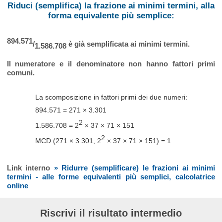
Riduci (semplifica) la frazione ai minimi termini, alla
forma equivalente più semplice:
894.571
/
è già semplificata ai minimi termini.
1.586.708
Il numeratore e il denominatore non hanno fattori primi
comuni.
La scomposizione in fattori primi dei due numeri:
894.571 = 271 × 3.301
2
1.586.708 = 2
× 37 × 71 × 151
2
MCD (271 × 3.301; 2
× 37 × 71 × 151) = 1
Link interno
» Ridurre (semplificare) le frazioni ai minimi
termini - alle forme equivalenti più semplici, calcolatrice
online
Riscrivi il risultato intermedio