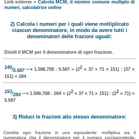
Link esterno
» Calcola MCM, il minimo comune multiplo di
numeri, calcolatrice online
2) Calcola i numeri per i quali viene moltiplicato
ciascun denominatore, in modo da avere tutti i
denominatori delle frazioni uguali:
Dividi il MCM per il denominatore di ogni frazione.
140
2
/
⟶ 1.586.708 : 5.587 = (2
× 37 × 71 × 151) : (37 ×
5.587
151) = 284
153
2
2
/
⟶ 1.586.708 : 284 = (2
× 37 × 71 × 151) : (2
× 71) =
284
5.587
3) Riduci le frazioni allo stesso denominatore:
Cambia ogni frazione in una equivalente: moltiplica sia il
numeratore che il denominatore per il numero corrispondente,