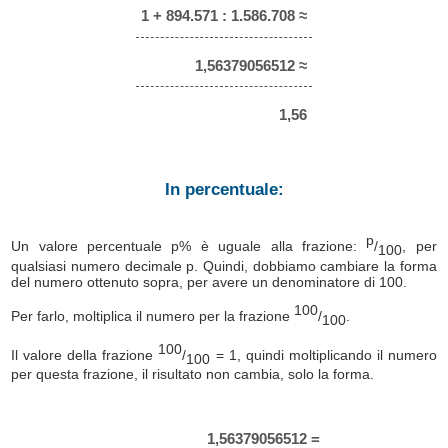
1 + 894.571 : 1.586.708 ≈
1,56379056512 ≈
1,56
In percentuale:
p
Un valore percentuale p% è uguale alla frazione:
/
, per
100
qualsiasi numero decimale p. Quindi, dobbiamo cambiare la forma
del numero ottenuto sopra, per avere un denominatore di 100.
100
Per farlo, moltiplica il numero per la frazione
/
.
100
100
Il valore della frazione
/
= 1, quindi moltiplicando il numero
100
per questa frazione, il risultato non cambia, solo la forma.
1,56379056512 =