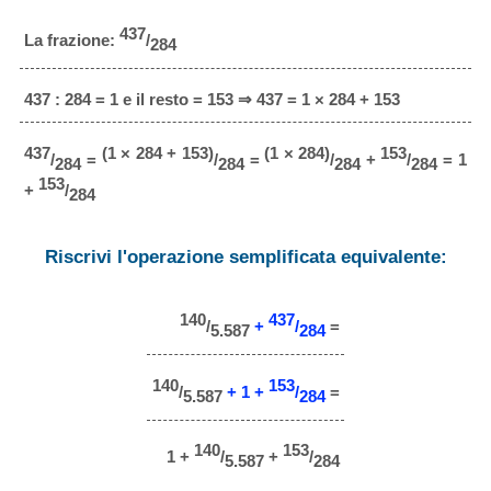
437
La frazione:
/
284
437 : 284 = 1 e il resto = 153 ⇒ 437 = 1 × 284 + 153
437
(1 × 284 + 153)
(1 × 284)
153
/
=
/
=
/
+
/
= 1
284
284
284
284
153
+
/
284
Riscrivi l'operazione semplificata equivalente:
140
437
/
+
/
=
5.587
284
140
153
/
+ 1 +
/
=
5.587
284
140
153
1 +
/
+
/
5.587
284