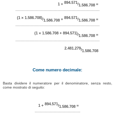
894.571
1 +
/
=
1.586.708
(1 × 1.586.708)
894.571
/
+
/
=
1.586.708
1.586.708
(1 × 1.586.708 + 894.571)
/
=
1.586.708
2.481.279
/
1.586.708
Come numero decimale:
Basta dividere il numeratore per il denominatore, senza resto,
come mostrato di seguito:
894.571
1 +
/
=
1.586.708