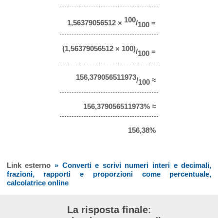
100
1,56379056512 ×
/
=
100
(1,56379056512 × 100)
/
=
100
156,379056511973
/
≈
100
156,379056511973% ≈
156,38%
Link esterno
» Converti e scrivi numeri interi e decimali,
frazioni, rapporti e proporzioni come percentuale,
calcolatrice online
La risposta finale: