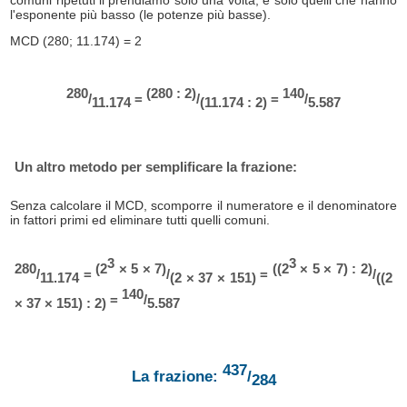
comuni ripetuti li prendiamo solo una volta, e solo quelli che hanno
l'esponente più basso (le potenze più basse).
MCD (280; 11.174) = 2
280
(280 : 2)
140
/
=
/
=
/
11.174
(11.174 : 2)
5.587
Un altro metodo per semplificare la frazione:
Senza calcolare il MCD, scomporre il numeratore e il denominatore
in fattori primi ed eliminare tutti quelli comuni.
3
3
280
(2
× 5 × 7)
((2
× 5 × 7) : 2)
/
=
/
=
/
11.174
(2 × 37 × 151)
((2
140
=
/
× 37 × 151) : 2)
5.587
437
La frazione:
/
284