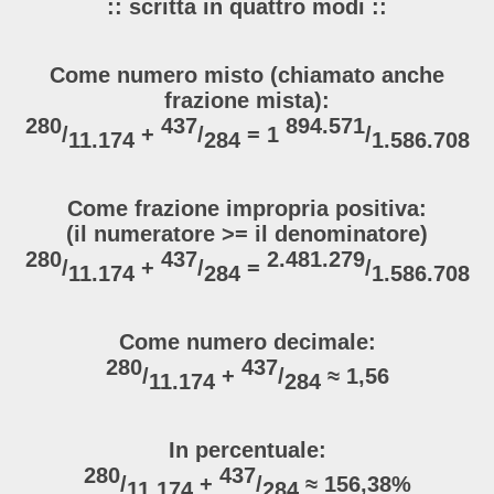
:: scritta in quattro modi ::
Come numero misto (chiamato anche
frazione mista):
280
437
894.571
/
+
/
= 1
/
11.174
284
1.586.708
Come frazione impropria positiva:
(il numeratore >= il denominatore)
280
437
2.481.279
/
+
/
=
/
11.174
284
1.586.708
Come numero decimale:
280
437
/
+
/
≈ 1,56
11.174
284
In percentuale:
280
437
/
+
/
≈ 156,38%
11.174
284