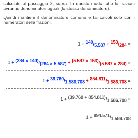
calcolato al passaggio 2, sopra. In questo modo tutte le frazioni
avranno denominatori uguali (lo stesso denominatore).
Quindi mantieni il denominatore comune e fai calcoli solo con i
numeratori delle frazioni.
140
153
1
+
/
+
/
=
5.587
284
(284 × 140)
(5.587 × 153)
1
+
/
+
/
=
(284 × 5.587)
(5.587 × 284)
39.760
854.811
1
+
/
+
/
=
1.586.708
1.586.708
(39.760 + 854.811)
1 +
/
=
1.586.708
894.571
1 +
/
1.586.708