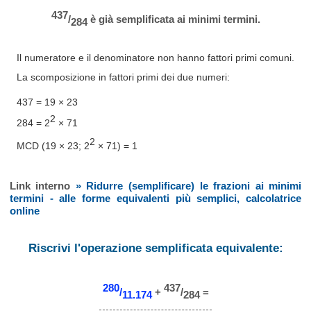
437
/
è già semplificata ai minimi termini.
284
Il numeratore e il denominatore non hanno fattori primi comuni.
La scomposizione in fattori primi dei due numeri:
437 = 19 × 23
2
284 = 2
× 71
2
MCD (19 × 23; 2
× 71) = 1
Link interno
» Ridurre (semplificare) le frazioni ai minimi
termini - alle forme equivalenti più semplici, calcolatrice
online
Riscrivi l'operazione semplificata equivalente:
280
437
/
+
/
=
11.174
284