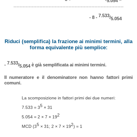
5.054
7.533
- 8 -
/
5.054
Riduci (semplifica) la frazione ai minimi termini, alla
forma equivalente più semplice:
7.533
-
/
è già semplificata ai minimi termini.
5.054
Il numeratore e il denominatore non hanno fattori primi
comuni.
La scomposizione in fattori primi dei due numeri:
5
7.533 = 3
× 31
2
5.054 = 2 × 7 × 19
5
2
MCD (3
× 31; 2 × 7 × 19
) = 1