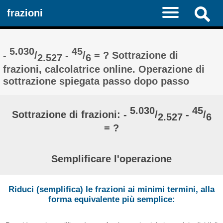
frazioni
5.030
45
-
/
-
/
= ? Sottrazione di
2.527
6
frazioni, calcolatrice online. Operazione di
sottrazione spiegata passo dopo passo
5.030
45
Sottrazione di frazioni: -
/
-
/
2.527
6
= ?
Semplificare l'operazione
Riduci (semplifica) le frazioni ai minimi termini, alla
forma equivalente più semplice: