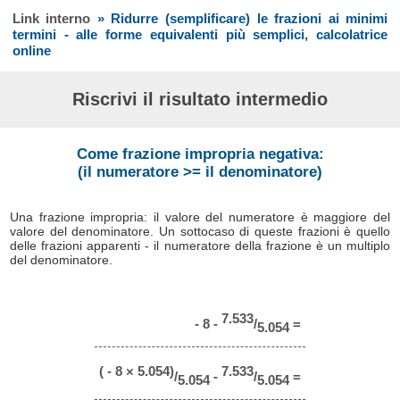
Link interno
» Ridurre (semplificare) le frazioni ai minimi
termini - alle forme equivalenti più semplici, calcolatrice
online
Riscrivi il risultato intermedio
Come frazione impropria negativa:
(il numeratore >= il denominatore)
Una frazione impropria: il valore del numeratore è maggiore del
valore del denominatore. Un sottocaso di queste frazioni è quello
delle frazioni apparenti - il numeratore della frazione è un multiplo
del denominatore.
7.533
- 8 -
/
=
5.054
( - 8 × 5.054)
7.533
/
-
/
=
5.054
5.054