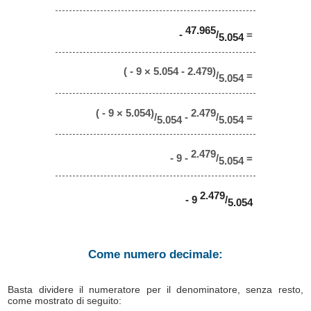
47.965
-
/
=
5.054
( - 9 × 5.054 - 2.479)
/
=
5.054
( - 9 × 5.054)
2.479
/
-
/
=
5.054
5.054
2.479
- 9 -
/
=
5.054
2.479
- 9
/
5.054
Come numero decimale:
Basta dividere il numeratore per il denominatore, senza resto,
come mostrato di seguito: