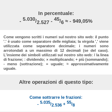
In percentuale:
5.030
45
-
/
-
/
≈ - 949,05%
2.527
6
Come vengono scritti i numeri sul nostro sito web: il punto
'.' è usato come separatore delle migliaia; la virgola ',' viene
utilizzata come separatore decimale; i numeri sono
arrotondati a un massimo di 12 decimali (se del caso).
L'insieme dei simboli utilizzati sul nostro sito web: / la linea
di frazione; : dividendo; × moltiplicando; + più (sommando);
- meno (sottrazione); = uguale; ≈ approssimativamente
uguale.
Altre operazioni di questo tipo:
Come sottrarre le frazioni:
5.035
55
-
/
+
/
2.536
8