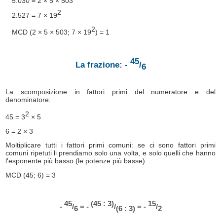
5.030 = 2 × 5 × 503
2
2.527 = 7 × 19
2
MCD (2 × 5 × 503; 7 × 19
) = 1
45
La frazione: -
/
6
La scomposizione in fattori primi del numeratore e del
denominatore:
2
45 = 3
× 5
6 = 2 × 3
Moltiplicare tutti i fattori primi comuni: se ci sono fattori primi
comuni ripetuti li prendiamo solo una volta, e solo quelli che hanno
l'esponente più basso (le potenze più basse).
MCD (45; 6) = 3
45
(45 : 3)
15
-
/
= -
/
= -
/
6
(6 : 3)
2