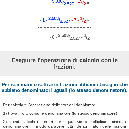
5.030
15
-
/
-
/
=
2.527
2
2.503
1
- 1 -
/
- 7 -
/
=
2.527
2
2.503
1
- 8 -
/
-
/
2.527
2
Eseguire l'operazione di calcolo con le
frazioni.
Per sommare o sottrarre frazioni abbiamo bisogno che
abbiano denominatori uguali (lo stesso denominatore).
Per calcolare l'operazione delle frazioni dobbiamo:
1) trova il loro comune denominatore (lo stesso denominatore)
2) quindi calcola i numeri per i quali viene moltiplicato ciascun
denominatore, in modo da avere tutti i denominatori delle frazioni