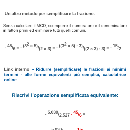
Un altro metodo per semplificare la frazione:
Senza calcolare il MCD, scomporre il numeratore e il denominatore
in fattori primi ed eliminare tutti quelli comuni.
2
2
45
(3
× 5)
((3
× 5) : 3)
15
-
/
= -
/
= -
/
= -
/
6
(2 × 3)
((2 × 3) : 3)
2
Link interno
» Ridurre (semplificare) le frazioni ai minimi
termini - alle forme equivalenti più semplici, calcolatrice
online
Riscrivi l'operazione semplificata equivalente:
5.030
45
-
/
-
/
=
2.527
6
5.030
15