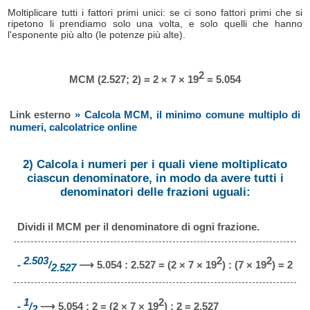
Moltiplicare tutti i fattori primi unici: se ci sono fattori primi che si
ripetono li prendiamo solo una volta, e solo quelli che hanno
l'esponente più alto (le potenze più alte).
2
MCM (2.527; 2) = 2 × 7 × 19
= 5.054
Link esterno
» Calcola MCM, il minimo comune multiplo di
numeri, calcolatrice online
2) Calcola i numeri per i quali viene moltiplicato
ciascun denominatore, in modo da avere tutti i
denominatori delle frazioni uguali:
Dividi il MCM per il denominatore di ogni frazione.
2.503
2
2
-
/
⟶ 5.054 : 2.527 = (2 × 7 × 19
) : (7 × 19
) = 2
2.527
1
2
-
/
⟶ 5.054 : 2 = (2 × 7 × 19
) : 2 = 2.527
2