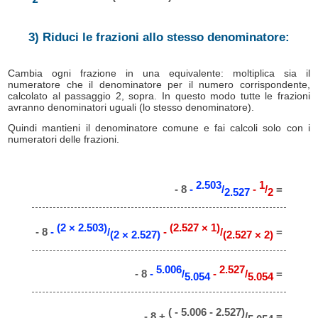
3) Riduci le frazioni allo stesso denominatore:
Cambia ogni frazione in una equivalente: moltiplica sia il
numeratore che il denominatore per il numero corrispondente,
calcolato al passaggio 2, sopra. In questo modo tutte le frazioni
avranno denominatori uguali (lo stesso denominatore).
Quindi mantieni il denominatore comune e fai calcoli solo con i
numeratori delle frazioni.
2.503
1
- 8
-
/
-
/
=
2.527
2
(2 × 2.503)
(2.527 × 1)
- 8
-
/
-
/
=
(2 × 2.527)
(2.527 × 2)
5.006
2.527
- 8
-
/
-
/
=
5.054
5.054
( - 5.006 - 2.527)
- 8 +
/
=