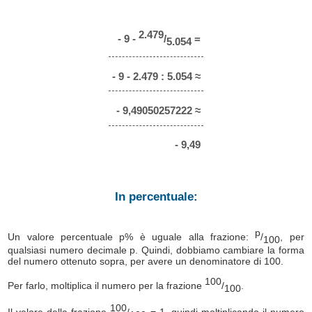
2.479
- 9 -
/
=
5.054
- 9 - 2.479 : 5.054 ≈
- 9,49050257222 ≈
- 9,49
In percentuale:
p
Un valore percentuale p% è uguale alla frazione:
/
, per
100
qualsiasi numero decimale p. Quindi, dobbiamo cambiare la forma
del numero ottenuto sopra, per avere un denominatore di 100.
100
Per farlo, moltiplica il numero per la frazione
/
.
100
100
Il valore della frazione
/
= 1, quindi moltiplicando il numero