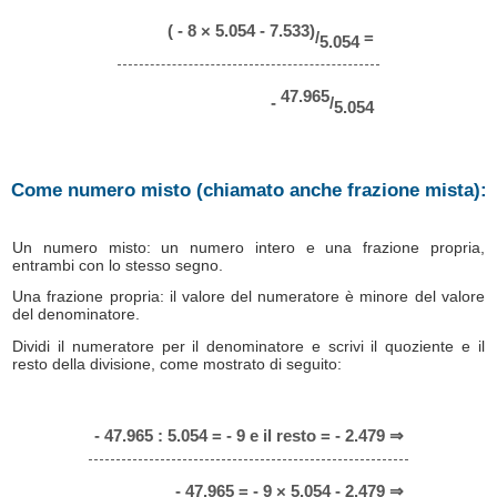
( - 8 × 5.054 - 7.533)
/
=
5.054
47.965
-
/
5.054
Come numero misto (chiamato anche frazione mista):
Un numero misto: un numero intero e una frazione propria,
entrambi con lo stesso segno.
Una frazione propria: il valore del numeratore è minore del valore
del denominatore.
Dividi il numeratore per il denominatore e scrivi il quoziente e il
resto della divisione, come mostrato di seguito:
- 47.965 : 5.054 = - 9 e il resto = - 2.479 ⇒
- 47.965 = - 9 × 5.054 - 2.479 ⇒