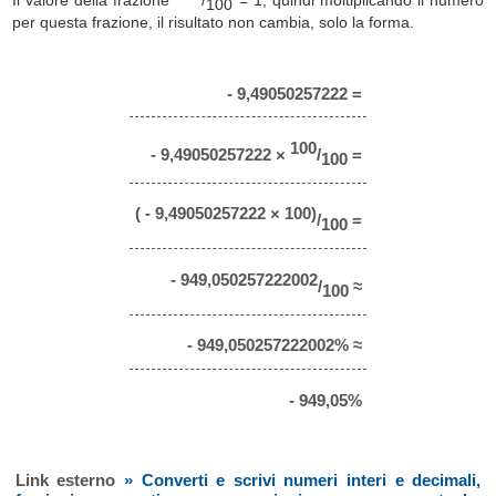
100
per questa frazione, il risultato non cambia, solo la forma.
- 9,49050257222 =
100
- 9,49050257222 ×
/
=
100
( - 9,49050257222 × 100)
/
=
100
- 949,050257222002
/
≈
100
- 949,050257222002% ≈
- 949,05%
Link esterno
» Converti e scrivi numeri interi e decimali,