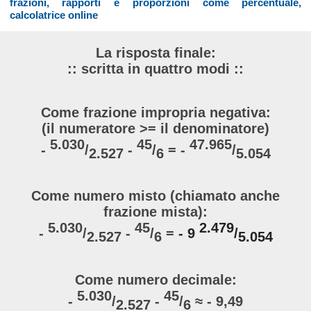
frazioni, rapporti e proporzioni come percentuale,
calcolatrice online
La risposta finale:
:: scritta in quattro modi ::
Come frazione impropria negativa:
(il numeratore >= il denominatore)
5.030
45
47.965
-
/
-
/
= -
/
2.527
6
5.054
Come numero misto (chiamato anche
frazione mista):
5.030
45
2.479
-
/
-
/
=
- 9
/
2.527
6
5.054
Come numero decimale:
5.030
45
-
/
-
/
≈ - 9,49
2.527
6