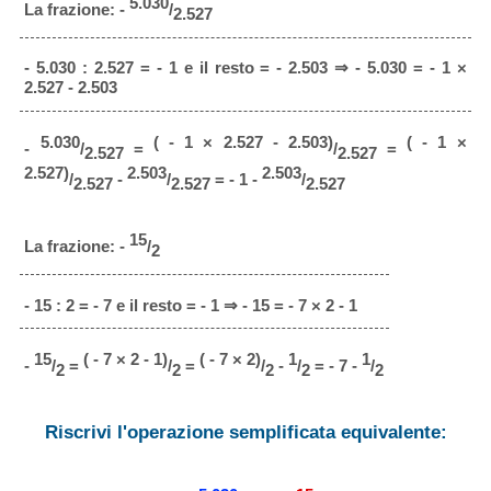
5.030
La frazione: -
/
2.527
- 5.030 : 2.527 = - 1 e il resto = - 2.503 ⇒ - 5.030 = - 1 ×
2.527 - 2.503
5.030
( - 1 × 2.527 - 2.503)
( - 1 ×
-
/
=
/
=
2.527
2.527
2.527)
2.503
2.503
/
-
/
= - 1 -
/
2.527
2.527
2.527
15
La frazione: -
/
2
- 15 : 2 = - 7 e il resto = - 1 ⇒ - 15 = - 7 × 2 - 1
15
( - 7 × 2 - 1)
( - 7 × 2)
1
1
-
/
=
/
=
/
-
/
= - 7 -
/
2
2
2
2
2
Riscrivi l'operazione semplificata equivalente: