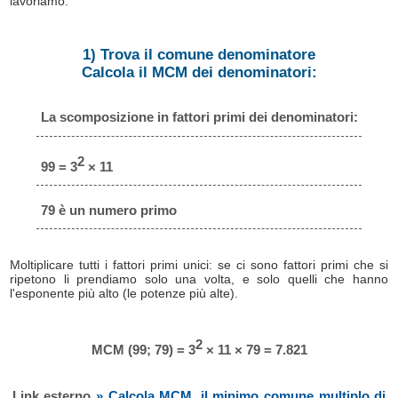
lavoriamo.
1) Trova il comune denominatore
Calcola il MCM dei denominatori:
La scomposizione in fattori primi dei denominatori:
2
99 = 3
× 11
79 è un numero primo
Moltiplicare tutti i fattori primi unici: se ci sono fattori primi che si
ripetono li prendiamo solo una volta, e solo quelli che hanno
l'esponente più alto (le potenze più alte).
2
MCM (99; 79) = 3
× 11 × 79 = 7.821
Link esterno
» Calcola MCM, il minimo comune multiplo di