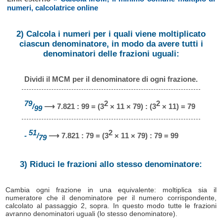
numeri, calcolatrice online
2) Calcola i numeri per i quali viene moltiplicato
ciascun denominatore, in modo da avere tutti i
denominatori delle frazioni uguali:
Dividi il MCM per il denominatore di ogni frazione.
79
2
2
/
⟶ 7.821 : 99 = (3
× 11 × 79) : (3
× 11) = 79
99
51
2
-
/
⟶ 7.821 : 79 = (3
× 11 × 79) : 79 = 99
79
3) Riduci le frazioni allo stesso denominatore:
Cambia ogni frazione in una equivalente: moltiplica sia il
numeratore che il denominatore per il numero corrispondente,
calcolato al passaggio 2, sopra. In questo modo tutte le frazioni
avranno denominatori uguali (lo stesso denominatore).