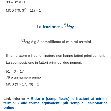
2
99 = 3
× 11
2
MCD (79; 3
× 11) = 1
51
La frazione: -
/
79
51
-
/
è già semplificata ai minimi termini.
79
Il numeratore e il denominatore non hanno fattori primi comuni.
La scomposizione in fattori primi dei due numeri:
51 = 3 × 17
79 è un numero primo
MCD (3 × 17; 79) = 1
Link interno
» Ridurre (semplificare) le frazioni ai minimi
termini - alle forme equivalenti più semplici, calcolatrice
online