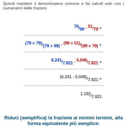
Quindi mantieni il denominatore comune e fai calcoli solo con i
numeratori delle frazioni.
79
51
/
-
/
=
99
79
(79 × 79)
(99 × 51)
/
-
/
=
(79 × 99)
(99 × 79)
6.241
5.049
/
-
/
=
7.821
7.821
(6.241 - 5.049)
/
=
7.821
1.192
/
7.821
Riduci (semplifica) la frazione ai minimi termini, alla
forma equivalente più semplice: