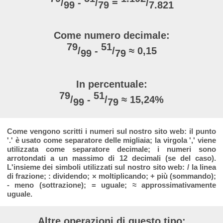
/
-
/
=
/
99
79
7.821
Come numero decimale:
79
51
/
-
/
≈ 0,15
99
79
In percentuale:
79
51
/
-
/
≈ 15,24%
99
79
Come vengono scritti i numeri sul nostro sito web: il punto
'.' è usato come separatore delle migliaia; la virgola ',' viene
utilizzata come separatore decimale; i numeri sono
arrotondati a un massimo di 12 decimali (se del caso).
L'insieme dei simboli utilizzati sul nostro sito web: / la linea
di frazione; : dividendo; × moltiplicando; + più (sommando);
- meno (sottrazione); = uguale; ≈ approssimativamente
uguale.
Altre operazioni di questo tipo: