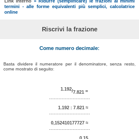
Link interno
» Ridurre (semplificare) le frazioni ai minimi
termini - alle forme equivalenti più semplici, calcolatrice
online
Riscrivi la frazione
Come numero decimale:
Basta dividere il numeratore per il denominatore, senza resto,
come mostrato di seguito:
1.192
/
=
7.821
1.192 : 7.821 ≈
0,152410177727 ≈
0,15