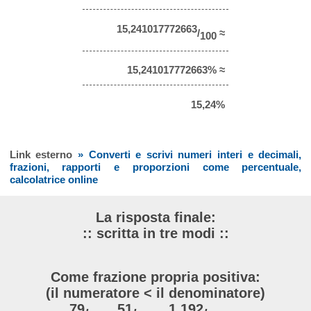
15,241017772663
/
≈
100
15,241017772663% ≈
15,24%
Link esterno
» Converti e scrivi numeri interi e decimali,
frazioni, rapporti e proporzioni come percentuale,
calcolatrice online
La risposta finale:
:: scritta in tre modi ::
Come frazione propria positiva:
(il numeratore < il denominatore)
79
51
1.192