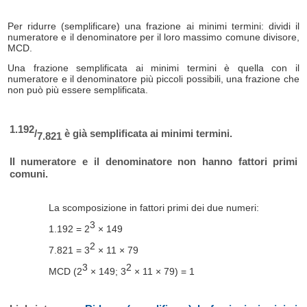
Per ridurre (semplificare) una frazione ai minimi termini: dividi il
numeratore e il denominatore per il loro massimo comune divisore,
MCD.
Una frazione semplificata ai minimi termini è quella con il
numeratore e il denominatore più piccoli possibili, una frazione che
non può più essere semplificata.
1.192
/
è già semplificata ai minimi termini.
7.821
Il numeratore e il denominatore non hanno fattori primi
comuni.
La scomposizione in fattori primi dei due numeri:
3
1.192 = 2
× 149
2
7.821 = 3
× 11 × 79
3
2
MCD (2
× 149; 3
× 11 × 79) = 1