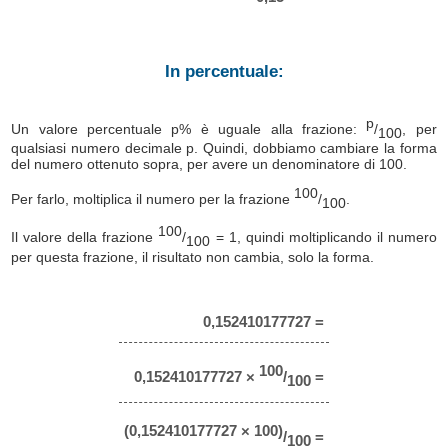
In percentuale:
p
Un valore percentuale p% è uguale alla frazione:
/
, per
100
qualsiasi numero decimale p. Quindi, dobbiamo cambiare la forma
del numero ottenuto sopra, per avere un denominatore di 100.
100
Per farlo, moltiplica il numero per la frazione
/
.
100
100
Il valore della frazione
/
= 1, quindi moltiplicando il numero
100
per questa frazione, il risultato non cambia, solo la forma.
0,152410177727 =
100
0,152410177727 ×
/
=
100
(0,152410177727 × 100)
/
=
100