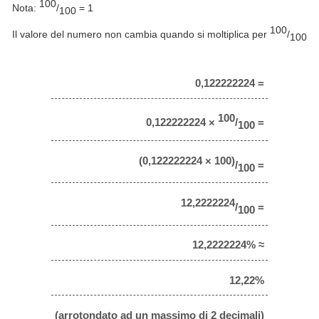
100
Nota:
/
= 1
100
100
Il valore del numero non cambia quando si moltiplica per
/
100
0,122222224 =
100
0,122222224 ×
/
=
100
(0,122222224 × 100)
/
=
100
12,2222224
/
=
100
12,2222224% ≈
12,22%
(arrotondato ad un massimo di 2 decimali)