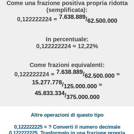
Come una frazione positiva propria ridotta
(semplificata):
7.638.889
0,122222224 =
/
62.500.000
In percentuale:
0,122222224 ≈ 12,22%
Come frazioni equivalenti:
7.638.889
0,122222224 =
/
=
62.500.000
15.277.778
/
=
125.000.000
45.833.334
/
375.000.000
Altre operazioni di questo tipo
0,122222225 = ? Converti il numero decimale
0,122222225. Trasformalo in una frazione propria