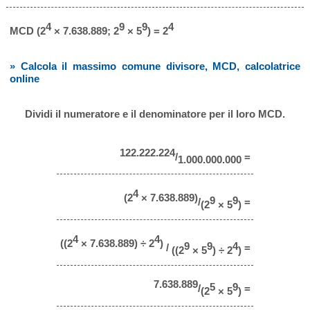
4
9
9
4
MCD (2
× 7.638.889; 2
× 5
) = 2
» Calcola il massimo comune divisore, MCD, calcolatrice
online
Dividi il numeratore e il denominatore per il loro MCD.
122.222.224
/
=
1.000.000.000
4
(2
× 7.638.889)
9
9
/
=
(2
× 5
)
4
4
((2
× 7.638.889) ÷ 2
)
9
9
4
/
=
((2
× 5
) ÷ 2
)
7.638.889
5
9
/
=
(2
× 5
)