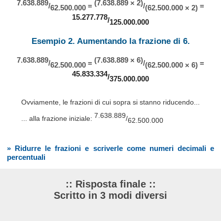
7.638.889
(7.638.889 × 2)
/
=
/
=
62.500.000
(62.500.000 × 2)
15.277.778
/
125.000.000
Esempio 2. Aumentando la frazione di 6.
7.638.889
(7.638.889 × 6)
/
=
/
=
62.500.000
(62.500.000 × 6)
45.833.334
/
375.000.000
Ovviamente, le frazioni di cui sopra si stanno riducendo...
7.638.889
... alla frazione iniziale:
/
62.500.000
» Ridurre le frazioni e scriverle come numeri decimali e
percentuali
:: Risposta finale ::
Scritto in 3 modi diversi