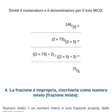
Dividi il numeratore e il denominatore per il loro MCD.
146
/
=
10
(2 × 73)
/
=
(2 × 5)
((2 × 73) ÷ 2)
/
=
((2 × 5) ÷ 2)
73
/
5
4. La frazione è impropria, riscriverla come numero
misto (frazione mista):
Numero misto = un numero intero e una frazione propria, dello
stesso segno.