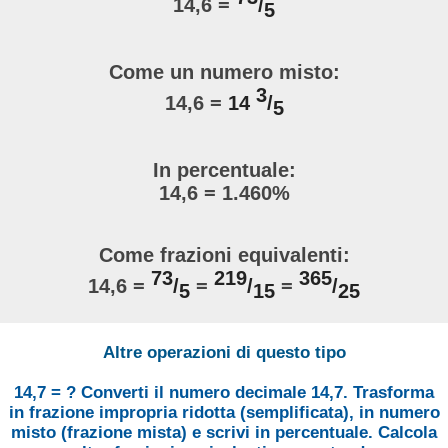
14,6 =
/
5
Come un numero misto:
3
14,6 =
14
/
5
In percentuale:
14,6 = 1.460%
Come frazioni equivalenti:
73
219
365
14,6 =
/
=
/
=
/
5
15
25
Altre operazioni di questo tipo
14,7 = ? Converti il numero decimale 14,7. Trasforma
in frazione impropria ridotta (semplificata), in numero
misto (frazione mista) e scrivi in percentuale. Calcola