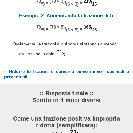
73
(73 × 3)
219
/
=
/
=
/
5
(5 × 3)
15
Esempio 2. Aumentando la frazione di 5.
73
(73 × 5)
365
/
=
/
=
/
5
(5 × 5)
25
Ovviamente, le frazioni di cui sopra si stanno riducendo...
73
... alla frazione iniziale:
/
5
» Ridurre le frazioni e scriverle come numeri decimali e
percentuali
:: Risposta finale ::
Scritto in 4 modi diversi
Come una frazione positiva impropria
ridotta (semplificata):
73