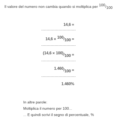
100
Il valore del numero non cambia quando si moltiplica per
/
100
14,6 =
100
14,6 ×
/
=
100
(14,6 × 100)
/
=
100
1.460
/
=
100
1.460%
In altre parole:
Moltiplica il numero per 100...
... E quindi scrivi il segno di percentuale, %