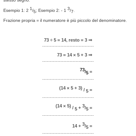
1
3
Esempio 1: 2
/
; Esempio 2: - 1
/
.
5
7
Frazione propria = il numeratore è più piccolo del denominatore.
73 ÷ 5 = 14, resto = 3 ⇒
73 = 14 × 5 + 3 ⇒
73
/
=
5
(14 × 5 + 3)
/
=
5
(14 × 5)
3
/
+
/
=
5
5
3
14 +
/
=
5