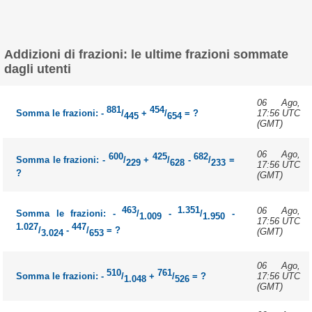
Addizioni di frazioni: le ultime frazioni sommate
dagli utenti
06 Ago,
881
454
17:56 UTC
Somma le frazioni: -
/
+
/
= ?
445
654
(GMT)
06 Ago,
600
425
682
Somma le frazioni: -
/
+
/
-
/
=
229
628
233
17:56 UTC
?
(GMT)
463
1.351
06 Ago,
Somma le frazioni: -
/
-
/
-
1.009
1.950
17:56 UTC
1.027
447
/
-
/
= ?
(GMT)
3.024
653
06 Ago,
510
761
17:56 UTC
Somma le frazioni: -
/
+
/
= ?
1.048
526
(GMT)