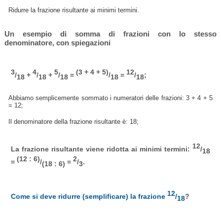
Ridurre la frazione risultante ai minimi termini.
Un esempio di somma di frazioni con lo stesso
denominatore, con spiegazioni
3
4
5
(3 + 4 + 5)
12
/
+
/
+
/
=
/
=
/
;
18
18
18
18
18
Abbiamo semplicemente sommato i numeratori delle frazioni: 3 + 4 + 5
= 12;
Il denominatore della frazione risultante è: 18;
12
La frazione risultante viene ridotta ai minimi termini:
/
18
(12 : 6)
2
=
/
=
/
.
(18 : 6)
3
12
Come si deve ridurre (semplificare) la frazione
/
?
18