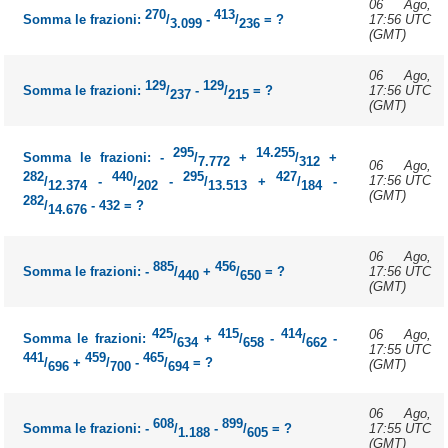
06 Ago,
270
413
17:56 UTC
Somma le frazioni:
/
-
/
= ?
3.099
236
(GMT)
06 Ago,
129
129
17:56 UTC
Somma le frazioni:
/
-
/
= ?
237
215
(GMT)
295
14.255
Somma le frazioni: -
/
+
/
+
7.772
312
06 Ago,
282
440
295
427
17:56 UTC
/
-
/
-
/
+
/
-
12.374
202
13.513
184
(GMT)
282
/
- 432 = ?
14.676
06 Ago,
885
456
17:56 UTC
Somma le frazioni: -
/
+
/
= ?
440
650
(GMT)
425
415
414
06 Ago,
Somma le frazioni:
/
+
/
-
/
-
634
658
662
17:55 UTC
441
459
465
/
+
/
-
/
= ?
(GMT)
696
700
694
06 Ago,
608
899
17:55 UTC
Somma le frazioni: -
/
-
/
= ?
1.188
605
(GMT)