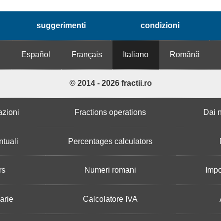
suggerimenti
condizioni
h
Español
Français
Italiano
Română
© 2014 - 2026 fractii.ro
azioni
Fractions operations
Dai n
ntuali
Percentages calculators
rs
Numeri romani
Impo
arie
Calcolatore IVA