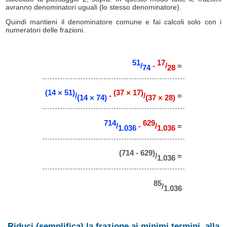
avranno denominatori uguali (lo stesso denominatore).
Quindi mantieni il denominatore comune e fai calcoli solo con i
numeratori delle frazioni.
51
17
/
-
/
=
74
28
(14 × 51)
(37 × 17)
/
-
/
=
(14 × 74)
(37 × 28)
714
629
/
-
/
=
1.036
1.036
(714 - 629)
/
=
1.036
85
/
1.036
Riduci (semplifica) la frazione ai minimi termini, alla