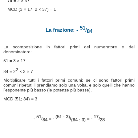
74 = 2 × 37
MCD (3 × 17; 2 × 37) = 1
51
La frazione: -
/
84
La scomposizione in fattori primi del numeratore e del
denominatore:
51 = 3 × 17
2
84 = 2
× 3 × 7
Moltiplicare tutti i fattori primi comuni: se ci sono fattori primi
comuni ripetuti li prendiamo solo una volta, e solo quelli che hanno
l'esponente più basso (le potenze più basse).
MCD (51; 84) = 3
51
(51 : 3)
17
-
/
= -
/
= -
/
84
(84 : 3)
28