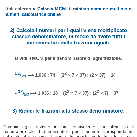
Link esterno
» Calcola MCM, il minimo comune multiplo di
numeri, calcolatrice online
2) Calcola i numeri per i quali viene moltiplicato
ciascun denominatore, in modo da avere tutti i
denominatori delle frazioni uguali:
Dividi il MCM per il denominatore di ogni frazione.
51
2
/
⟶ 1.036 : 74 = (2
× 7 × 37) : (2 × 37) = 14
74
17
2
2
-
/
⟶ 1.036 : 28 = (2
× 7 × 37) : (2
× 7) = 37
28
3) Riduci le frazioni allo stesso denominatore:
Cambia ogni frazione in una equivalente: moltiplica sia il
numeratore che il denominatore per il numero corrispondente,
calcolato al passaggio 2, sopra. In questo modo tutte le frazioni