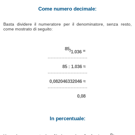
Come numero decimale:
Basta dividere il numeratore per il denominatore, senza resto,
come mostrato di seguito:
85
/
=
1.036
85 : 1.036 ≈
0,082046332046 ≈
0,08
In percentuale:
p