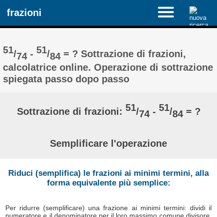
frazioni
51
51
/
-
/
= ? Sottrazione di frazioni,
74
84
calcolatrice online. Operazione di sottrazione
spiegata passo dopo passo
51
51
Sottrazione di frazioni:
/
-
/
= ?
74
84
Semplificare l'operazione
Riduci (semplifica) le frazioni ai minimi termini, alla
forma equivalente più semplice:
Per ridurre (semplificare) una frazione ai minimi termini: dividi il
numeratore e il denominatore per il loro massimo comune divisore,