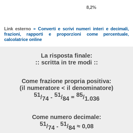
8,2%
Link esterno
» Converti e scrivi numeri interi e decimali,
frazioni, rapporti e proporzioni come percentuale,
calcolatrice online
La risposta finale:
:: scritta in tre modi ::
Come frazione propria positiva:
(il numeratore < il denominatore)
51
51
85
/
-
/
=
/
74
84
1.036
Come numero decimale:
51
51
/
-
/
≈ 0,08
74
84