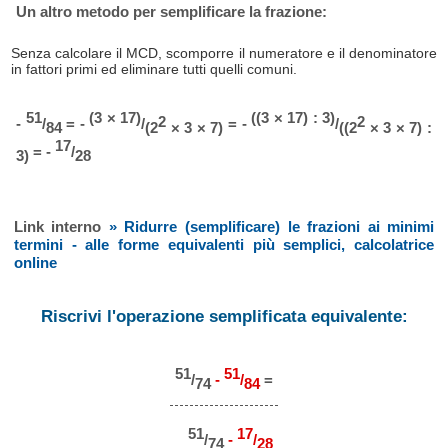
Un altro metodo per semplificare la frazione:
Senza calcolare il MCD, scomporre il numeratore e il denominatore
in fattori primi ed eliminare tutti quelli comuni.
51
(3 × 17)
((3 × 17) : 3)
2
2
-
/
= -
/
= -
/
84
(2
× 3 × 7)
((2
× 3 × 7) :
17
= -
/
3)
28
Link interno
» Ridurre (semplificare) le frazioni ai minimi
termini - alle forme equivalenti più semplici, calcolatrice
online
Riscrivi l'operazione semplificata equivalente:
51
51
/
-
/
=
74
84
51
17
/
-
/
74
28