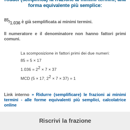
forma equivalente più semplice:
85
/
è già semplificata ai minimi termini.
1.036
Il numeratore e il denominatore non hanno fattori primi
comuni.
La scomposizione in fattori primi dei due numeri:
85 = 5 × 17
2
1.036 = 2
× 7 × 37
2
MCD (5 × 17; 2
× 7 × 37) = 1
Link interno
» Ridurre (semplificare) le frazioni ai minimi
termini - alle forme equivalenti più semplici, calcolatrice
online
Riscrivi la frazione