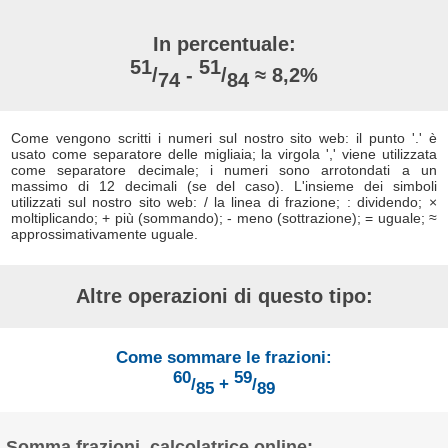
In percentuale:
51
51
/
-
/
≈ 8,2%
74
84
Come vengono scritti i numeri sul nostro sito web: il punto '.' è
usato come separatore delle migliaia; la virgola ',' viene utilizzata
come separatore decimale; i numeri sono arrotondati a un
massimo di 12 decimali (se del caso). L'insieme dei simboli
utilizzati sul nostro sito web: / la linea di frazione; : dividendo; ×
moltiplicando; + più (sommando); - meno (sottrazione); = uguale; ≈
approssimativamente uguale.
Altre operazioni di questo tipo:
Come sommare le frazioni:
60
59
/
+
/
85
89
Somma frazioni, calcolatrice online: