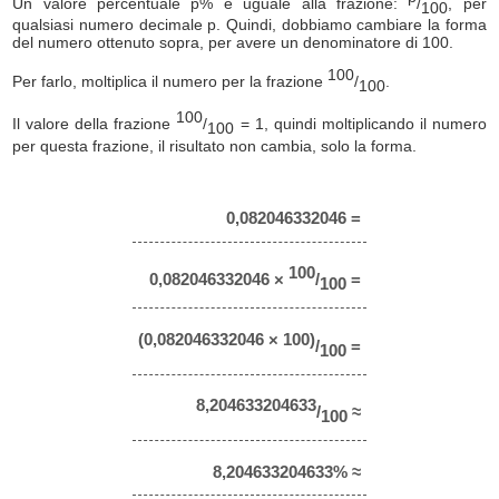
Un valore percentuale p% è uguale alla frazione:
/
, per
100
qualsiasi numero decimale p. Quindi, dobbiamo cambiare la forma
del numero ottenuto sopra, per avere un denominatore di 100.
100
Per farlo, moltiplica il numero per la frazione
/
.
100
100
Il valore della frazione
/
= 1, quindi moltiplicando il numero
100
per questa frazione, il risultato non cambia, solo la forma.
0,082046332046 =
100
0,082046332046 ×
/
=
100
(0,082046332046 × 100)
/
=
100
8,204633204633
/
≈
100
8,204633204633% ≈