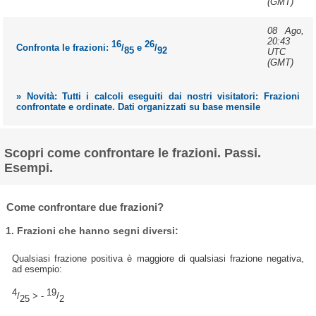
(GMT)
08 Ago,
20:43
16
26
Confronta le frazioni:
/
e
/
85
92
UTC
(GMT)
» Novità: Tutti i calcoli eseguiti dai nostri visitatori: Frazioni
confrontate e ordinate. Dati organizzati su base mensile
Scopri come confrontare le frazioni. Passi.
Esempi.
Come confrontare due frazioni?
1. Frazioni che hanno segni diversi:
Qualsiasi frazione positiva è maggiore di qualsiasi frazione negativa,
ad esempio:
4
19
/
> -
/
25
2