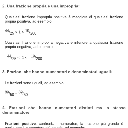
2. Una frazione propria e una impropria:
Qualsiasi frazione impropria positiva è maggiore di qualsiasi frazione
propria positiva, ad esempio:
44
19
/
> 1 >
/
25
200
Qualsiasi frazione impropria negativa è inferiore a qualsiasi frazione
propria negativa, ad esempio:
44
19
-
/
< -1 < -
/
25
200
3. Frazioni che hanno numeratori e denominatori uguali:
Le frazioni sono uguali, ad esempio:
89
89
/
=
/
50
50
4. Frazioni che hanno numeratori distinti ma lo stesso
denominatore.
Frazioni positive
: confronta i numeratori, la frazione più grande è
quella con il numeratore più grande, ad esempio: