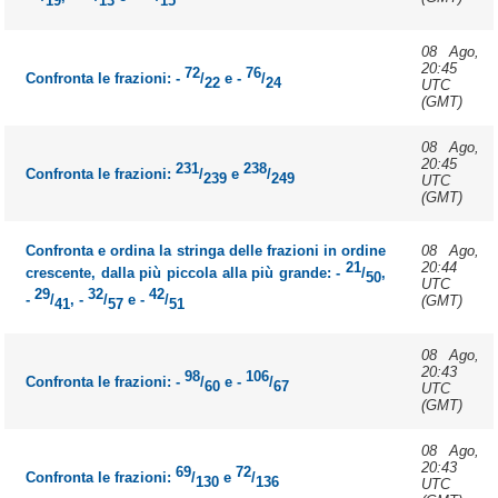
08 Ago,
20:45
72
76
Confronta le frazioni: -
/
e -
/
22
24
UTC
(GMT)
08 Ago,
20:45
231
238
Confronta le frazioni:
/
e
/
239
249
UTC
(GMT)
Confronta e ordina la stringa delle frazioni in ordine
08 Ago,
21
20:44
crescente, dalla più piccola alla più grande: -
/
,
50
UTC
29
32
42
-
/
, -
/
e -
/
(GMT)
41
57
51
08 Ago,
20:43
98
106
Confronta le frazioni: -
/
e -
/
60
67
UTC
(GMT)
08 Ago,
20:43
69
72
Confronta le frazioni:
/
e
/
130
136
UTC