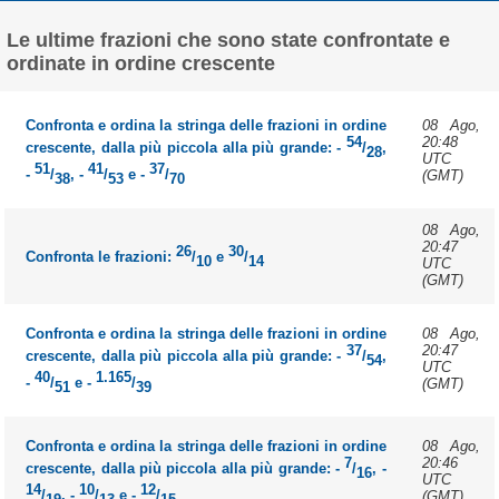
Le ultime frazioni che sono state confrontate e
ordinate in ordine crescente
Confronta e ordina la stringa delle frazioni in ordine
08 Ago,
54
20:48
crescente, dalla più piccola alla più grande: -
/
,
28
UTC
51
41
37
-
/
, -
/
e -
/
(GMT)
38
53
70
08 Ago,
20:47
26
30
Confronta le frazioni:
/
e
/
10
14
UTC
(GMT)
Confronta e ordina la stringa delle frazioni in ordine
08 Ago,
37
20:47
crescente, dalla più piccola alla più grande: -
/
,
54
UTC
40
1.165
-
/
e -
/
(GMT)
51
39
Confronta e ordina la stringa delle frazioni in ordine
08 Ago,
7
20:46
crescente, dalla più piccola alla più grande: -
/
, -
16
UTC
14
10
12
/
, -
/
e -
/
(GMT)
19
13
15