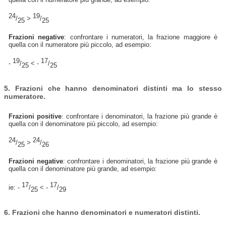
24
19
/
>
/
25
25
Frazioni negative
: confrontare i numeratori, la frazione maggiore è
quella con il numeratore più piccolo, ad esempio:
19
17
-
/
< -
/
25
25
5. Frazioni che hanno denominatori distinti ma lo stesso
numeratore.
Frazioni positive
: confrontare i denominatori, la frazione più grande è
quella con il denominatore più piccolo, ad esempio:
24
24
/
>
/
25
26
Frazioni negative
: confrontare i denominatori, la frazione più grande è
quella con il denominatore più grande, ad esempio:
17
17
ie: -
/
< -
/
25
29
6. Frazioni che hanno denominatori e numeratori distinti.