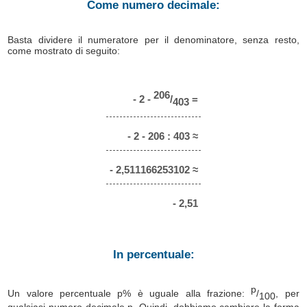
Come numero decimale:
Basta dividere il numeratore per il denominatore, senza resto,
come mostrato di seguito:
206
- 2 -
/
=
403
- 2 - 206 : 403 ≈
- 2,511166253102 ≈
- 2,51
In percentuale:
p
Un valore percentuale p% è uguale alla frazione:
/
, per
100
qualsiasi numero decimale p. Quindi, dobbiamo cambiare la forma