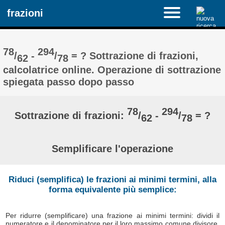
frazioni
78
294
/
-
/
= ? Sottrazione di frazioni,
62
78
calcolatrice online. Operazione di sottrazione
spiegata passo dopo passo
78
294
Sottrazione di frazioni:
/
-
/
= ?
62
78
Semplificare l'operazione
Riduci (semplifica) le frazioni ai minimi termini, alla
forma equivalente più semplice:
Per ridurre (semplificare) una frazione ai minimi termini: dividi il
numeratore e il denominatore per il loro massimo comune divisore,