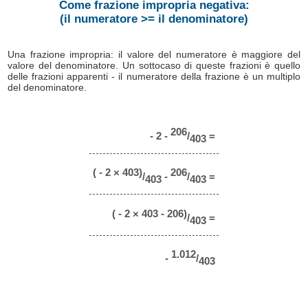
Come frazione impropria negativa:
(il numeratore >= il denominatore)
Una frazione impropria: il valore del numeratore è maggiore del
valore del denominatore. Un sottocaso di queste frazioni è quello
delle frazioni apparenti - il numeratore della frazione è un multiplo
del denominatore.
206
- 2 -
/
=
403
( - 2 × 403)
206
/
-
/
=
403
403
( - 2 × 403 - 206)
/
=
403
1.012
-
/
403