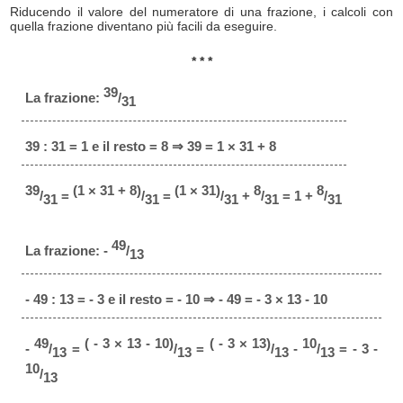
Riducendo il valore del numeratore di una frazione, i calcoli con
quella frazione diventano più facili da eseguire.
* * *
39
La frazione:
/
31
39 : 31 = 1 e il resto = 8 ⇒ 39 = 1 × 31 + 8
39
(1 × 31 + 8)
(1 × 31)
8
8
/
=
/
=
/
+
/
= 1 +
/
31
31
31
31
31
49
La frazione: -
/
13
- 49 : 13 = - 3 e il resto = - 10 ⇒ - 49 = - 3 × 13 - 10
49
( - 3 × 13 - 10)
( - 3 × 13)
10
-
/
=
/
=
/
-
/
= - 3 -
13
13
13
13
10
/
13