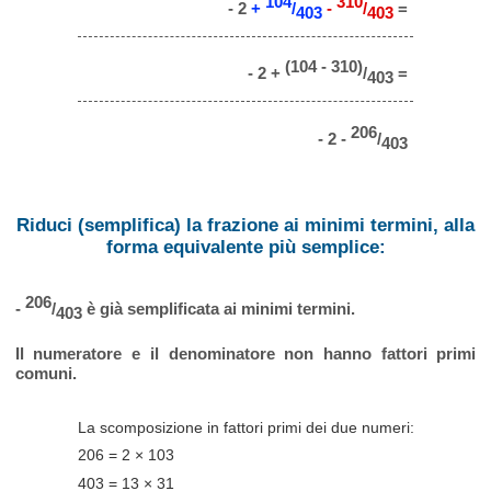
104
310
- 2
+
/
-
/
=
403
403
(104 - 310)
- 2 +
/
=
403
206
- 2 -
/
403
Riduci (semplifica) la frazione ai minimi termini, alla
forma equivalente più semplice:
206
-
/
è già semplificata ai minimi termini.
403
Il numeratore e il denominatore non hanno fattori primi
comuni.
La scomposizione in fattori primi dei due numeri:
206 = 2 × 103
403 = 13 × 31