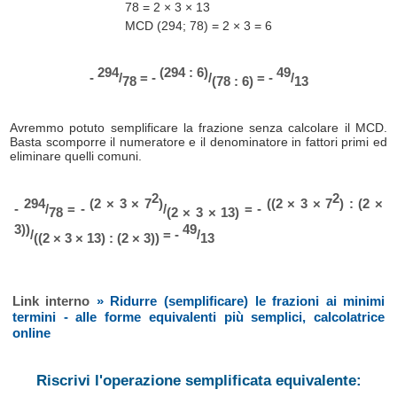
78 = 2 × 3 × 13
MCD (294; 78) = 2 × 3 = 6
294
(294 : 6)
49
-
/
= -
/
= -
/
78
(78 : 6)
13
Avremmo potuto semplificare la frazione senza calcolare il MCD.
Basta scomporre il numeratore e il denominatore in fattori primi ed
eliminare quelli comuni.
2
2
294
(2 × 3 × 7
)
((2 × 3 × 7
) : (2 ×
-
/
= -
/
= -
78
(2 × 3 × 13)
3))
49
/
= -
/
((2 × 3 × 13) : (2 × 3))
13
Link interno
» Ridurre (semplificare) le frazioni ai minimi
termini - alle forme equivalenti più semplici, calcolatrice
online
Riscrivi l'operazione semplificata equivalente: