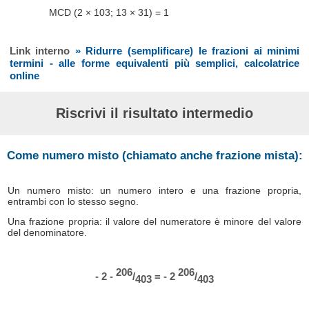
MCD (2 × 103; 13 × 31) = 1
Link interno
» Ridurre (semplificare) le frazioni ai minimi
termini - alle forme equivalenti più semplici, calcolatrice
online
Riscrivi il risultato intermedio
Come numero misto (chiamato anche frazione mista):
Un numero misto: un numero intero e una frazione propria,
entrambi con lo stesso segno.
Una frazione propria: il valore del numeratore è minore del valore
del denominatore.
206
206
- 2 -
/
= - 2
/
403
403