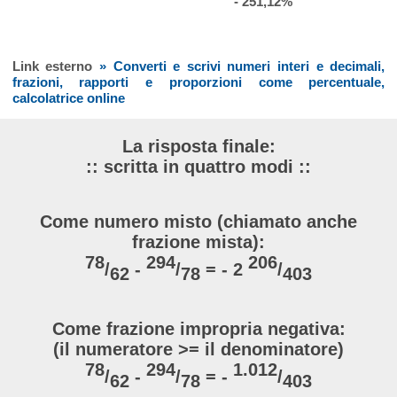
- 251,12%
Link esterno
» Converti e scrivi numeri interi e decimali,
frazioni, rapporti e proporzioni come percentuale,
calcolatrice online
La risposta finale:
:: scritta in quattro modi ::
Come numero misto (chiamato anche
frazione mista):
78
294
206
/
-
/
= - 2
/
62
78
403
Come frazione impropria negativa:
(il numeratore >= il denominatore)
78
294
1.012
/
-
/
= -
/
62
78
403