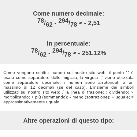
Come numero decimale:
78
294
/
-
/
≈ - 2,51
62
78
In percentuale:
78
294
/
-
/
≈ - 251,12%
62
78
Come vengono scritti i numeri sul nostro sito web: il punto '.' è
usato come separatore delle migliaia; la virgola ',' viene utilizzata
come separatore decimale; i numeri sono arrotondati a un
massimo di 12 decimali (se del caso). L'insieme dei simboli
utilizzati sul nostro sito web: / la linea di frazione; : dividendo; ×
moltiplicando; + più (sommando); - meno (sottrazione); = uguale; ≈
approssimativamente uguale.
Altre operazioni di questo tipo: