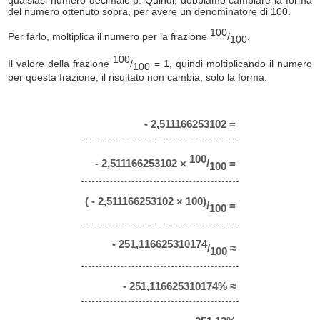
del numero ottenuto sopra, per avere un denominatore di 100.
100
Per farlo, moltiplica il numero per la frazione
/
.
100
100
Il valore della frazione
/
= 1, quindi moltiplicando il numero
100
per questa frazione, il risultato non cambia, solo la forma.
- 2,511166253102 =
100
- 2,511166253102 ×
/
=
100
( - 2,511166253102 × 100)
/
=
100
- 251,116625310174
/
≈
100
- 251,116625310174% ≈