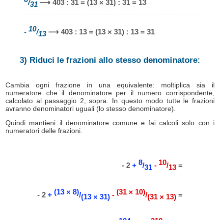
/
⟶ 403 : 31 = (13 × 31) : 31 = 13
31
10
-
/
⟶ 403 : 13 = (13 × 31) : 13 = 31
13
3) Riduci le frazioni allo stesso denominatore:
Cambia ogni frazione in una equivalente: moltiplica sia il
numeratore che il denominatore per il numero corrispondente,
calcolato al passaggio 2, sopra. In questo modo tutte le frazioni
avranno denominatori uguali (lo stesso denominatore).
Quindi mantieni il denominatore comune e fai calcoli solo con i
numeratori delle frazioni.
8
10
- 2
+
/
-
/
=
31
13
(13 × 8)
(31 × 10)
- 2
+
/
-
/
=
(13 × 31)
(31 × 13)