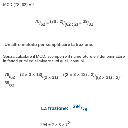
MCD (78; 62) = 2
78
(78 : 2)
39
/
=
/
=
/
62
(62 : 2)
31
Un altro metodo per semplificare la frazione:
Senza calcolare il MCD, scomporre il numeratore e il denominatore
in fattori primi ed eliminare tutti quelli comuni.
78
(2 × 3 × 13)
((2 × 3 × 13) : 2)
/
=
/
=
/
=
62
(2 × 31)
((2 × 31) : 2)
39
/
31
294
La frazione: -
/
78
2
294 = 2 × 3 × 7