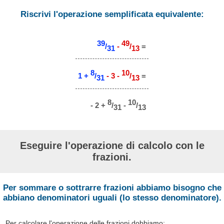
Riscrivi l'operazione semplificata equivalente:
39
49
/
-
/
=
31
13
8
10
1 +
/
- 3 -
/
=
31
13
8
10
- 2 +
/
-
/
31
13
Eseguire l'operazione di calcolo con le
frazioni.
Per sommare o sottrarre frazioni abbiamo bisogno che
abbiano denominatori uguali (lo stesso denominatore).
Per calcolare l'operazione delle frazioni dobbiamo: