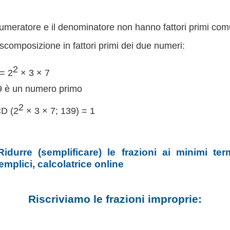
numeratore e il denominatore non hanno fattori primi com
scomposizione in fattori primi dei due numeri:
2
= 2
× 3 × 7
9 è un numero primo
2
D (2
× 3 × 7; 139) = 1
Ridurre (semplificare) le frazioni ai minimi ter
emplici, calcolatrice online
Riscriviamo le frazioni improprie: