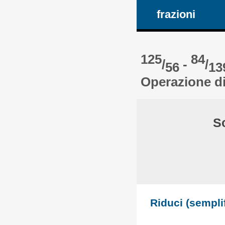
frazioni
125
84
/
-
/
56
13
Operazione di
So
Riduci (semplif