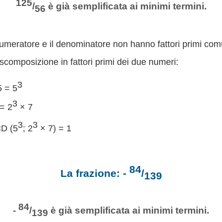
125
/
è già semplificata ai minimi termini.
56
numeratore e il denominatore non hanno fattori primi com
scomposizione in fattori primi dei due numeri:
3
 = 5
3
= 2
× 7
3
3
D (5
; 2
× 7) = 1
84
La frazione: -
/
139
84
-
/
è già semplificata ai minimi termini.
139