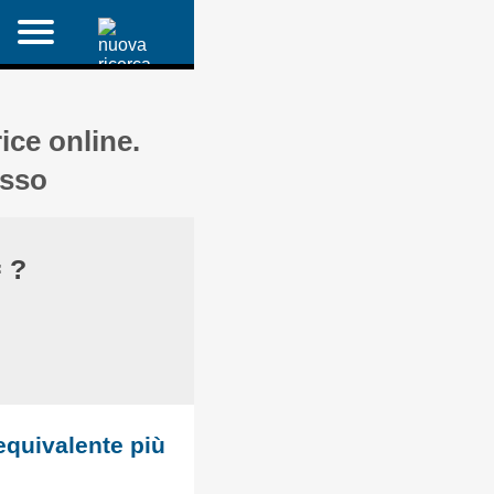
ice online.
asso
 ?
 equivalente più