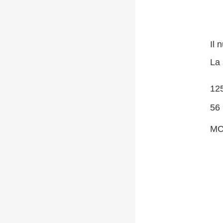
Il 
La 
125
56 
MC