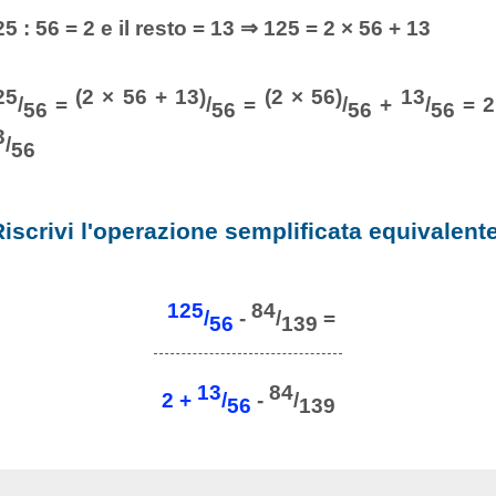
5 : 56 = 2 e il resto = 13 ⇒ 125 = 2 × 56 + 13
25
(2 × 56 + 13)
(2 × 56)
13
/
=
/
=
/
+
/
= 2
56
56
56
56
3
/
56
iscrivi l'operazione semplificata equivalent
125
84
/
-
/
=
56
139
13
84
2 +
/
-
/
56
139