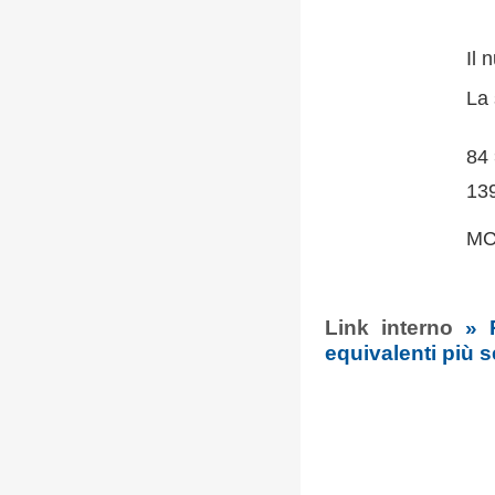
Il 
La 
84 
13
MC
Link interno
» 
equivalenti più s